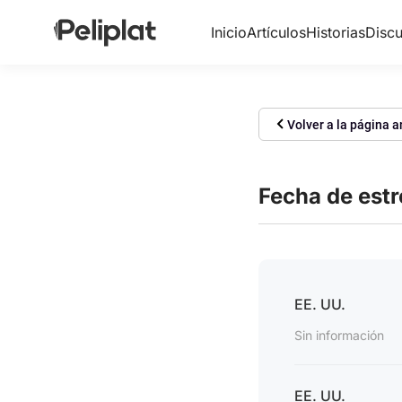
Inicio
Artículos
Historias
Discu
Volver a la página a
Fecha de est
EE. UU.
Sin información
EE. UU.