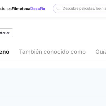
siones
Filmoteca
nterior
reno
También conocido como
Guí