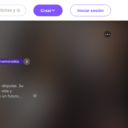
Crear
Iniciar sesión
Enamorados
 vida y
e un futuro