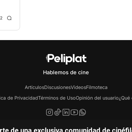
2
Hablemos de cine
Artículos
Discusiones
Videos
Filmoteca
tica de Privacidad
Términos de Uso
Opinión del usuario
¿Qué e
te de una exclusiva comunidad de cinéfi