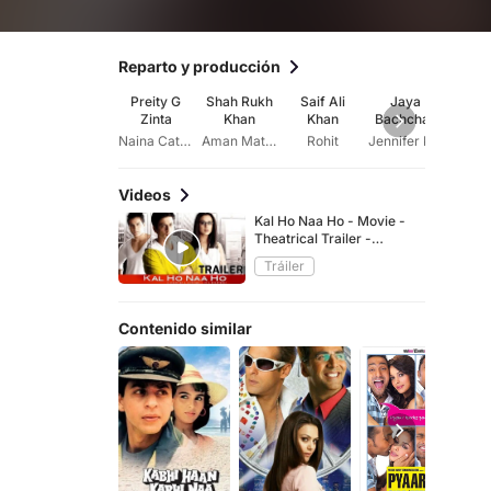
Reparto y producción
Preity G
Shah Rukh
Saif Ali
Jaya
Sus
Zinta
Khan
Khan
Bachchan
Se
Naina Catherine Kapur
Aman Mathur
Rohit
Jennifer Kapur
Lajjo
Videos
Kal Ho Naa Ho - Movie -
Theatrical Trailer -
Shahrukh Khan, Saif Ali
Tráiler
Khan, Preity Zinta
Contenido similar