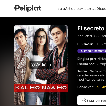
Inicio
Artículos
Historias
Discu
El secret
Not Rated (US) ·
Ind
Comedia
Dr
Comedia Románti
Dirigida por:
Nikkh
Escrita por:
Niranj
Ver tráiler
Trama:
Naina narra su historia, marcada por el suicidio de su padre y por un hogar lleno de disputas. Su
carácter reservado
modificando su per
juntos, por lo que 
Dónde ver:
Escribir r