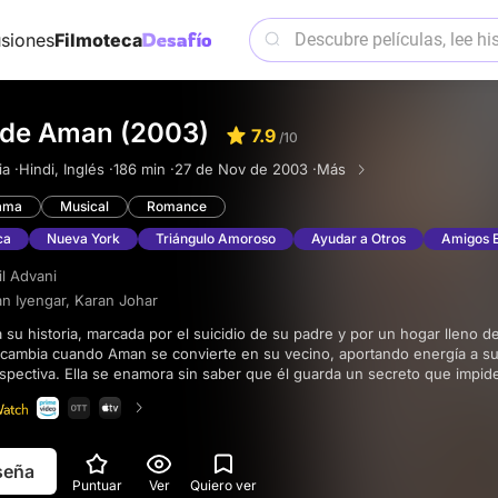
siones
Filmoteca
o de Aman (2003)
7.9
/10
ia ·
Hindi, Inglés ·
186 min ·
27 de Nov de 2003 ·
Más
ama
Musical
Romance
ca
Nueva York
Triángulo Amoroso
Ayudar a Otros
Amigos 
il Advani
an Iyengar
,
Karan Johar
 cambia cuando Aman se convierte en su vecino, aportando energía a su
spectiva. Ella se enamora sin saber que él guarda un secreto que impid
intenta acercarla a su amigo Rohit.
eseña
Puntuar
Ver
Quiero ver