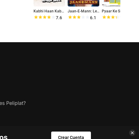
Kabhi Haan Kabhi Naa
Jaan-E-Mann: Let's Fall in Love... Again
Pyaar Ke Side Effects
Al
7.6
6.1
6.8
s Peliplat?
los
Crear Cuenta