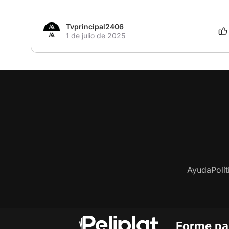
Tvprincipal2406
1 de julio de 2025
Ayuda
Polí
Forme par