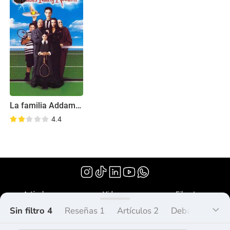
La familia Addams: La reunión
4.4
(1998)
Artículos
Videos
Filmoteca
Sin filtro 4
Reseñas 1
Artículos 2
Debate 0
Lis
¿Qué es Peliplat?