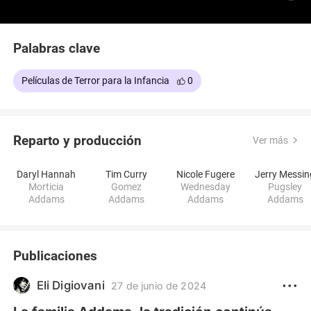
impostores, la familia Adams (sin "d") también llega
a la mansión. Estos impostores son alegres y una
familia normal. Estas familias se ven envueltas en
Palabras clave
situaciones humorísticas al chocar sus
personalidades y estilos de vida opuestos: ¡Una
Películas de Terror para la Infancia
0
comedia mortal para toda la familia!
Reparto y producción
Ver más
Daryl Hannah
Tim Curry
Nicole Fugere
Jerry Messin
Morticia
Gomez
Wednesday
Pugsley
Addams
Addams
Addams
Addams
Publicaciones
Eli Digiovani
27 de junio de 2024