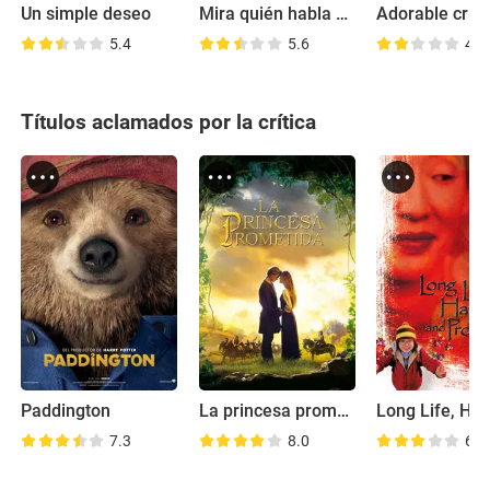
Un simple deseo
Mira quién habla ahora
Adorable criat
5.4
5.6
4.8
Títulos aclamados por la crítica
Paddington
La princesa prometida
7.3
8.0
6.6