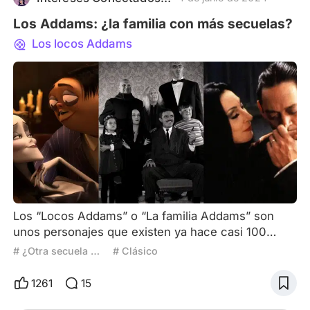
Los Addams: ¿la familia con más secuelas?
Los locos Addams
Los “Locos Addams” o “La familia Addams” son
unos personajes que existen ya hace casi 100
años. Fueron inventados por Charles Addams, un
# ¿Otra secuela más?
# Clásico
caricaturista que nació en 1912. La primera vez que
dibujó a la familia fue para una viñeta que publicó
1261
15
en la revista The New Yorker en 1938. Después de