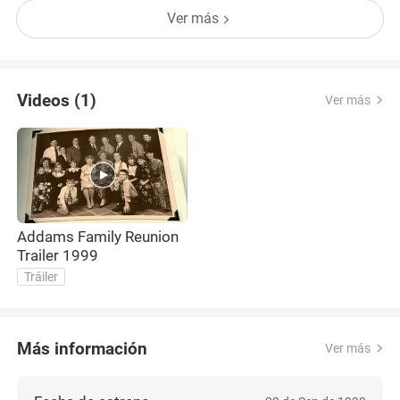
eso, publicó 58 imágenes más con ellos entre 1940
Ver más
y 1950. Terminaron siendo tan populares que en
1964 les crea
Videos (1)
Ver más
Addams Family Reunion
Trailer 1999
Tráiler
Más información
Ver más