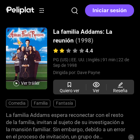
Iniciar sesión
La familia Addams: La
reunión
(1998)
4.4
PG (US) |
EE. UU. |
Inglés |
91 min |
22 de
Sep de 1998
Dirigida por:
Dave Payne
Ver tráiler
Quiero ver
Ver
Reseña
Comedia
Familia
Fantasía
La familia Addams espera reconectar con el resto
de la familia, invitan al sujeto de su investigación a
la mansión familiar. Sin embargo, debido a un error
en el proceso de invitación, un grupo de