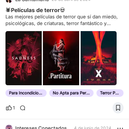
será lo que ha c
🕷Películas de terror💀
Las mejores películas de terror que sí dan miedo,
psicológicas, de criaturas, terror fantástico y
cósmico, clásicas de siempre y nuevo terror.
Para Incondicionales del Terror
No Apta para Personas Sensibles
Terror Psicológico
1
Intereses Conectados – Podcast
4 de junio de 2024