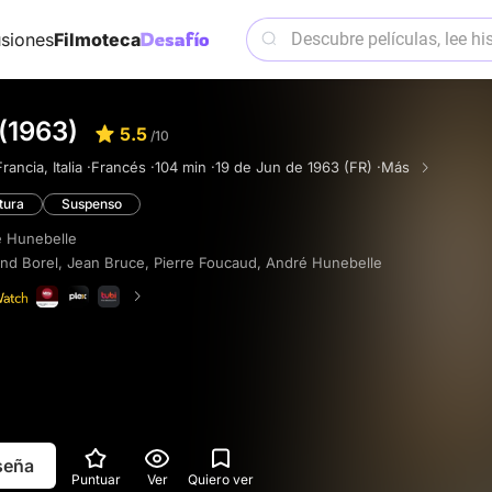
siones
Filmoteca
 (1963)
5.5
/10
Francia, Italia ·
Francés ·
104 min ·
19 de Jun de 1963 (FR) ·
Más
tura
Suspenso
 Hunebelle
nd Borel
,
Jean Bruce
,
Pierre Foucaud
,
André Hunebelle
eseña
Puntuar
Ver
Quiero ver