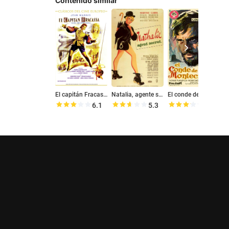
Contenido similar
El capitán Fracassa
Natalia, agente secreto
El conde de Montecristo
E
6.1
5.3
6.4