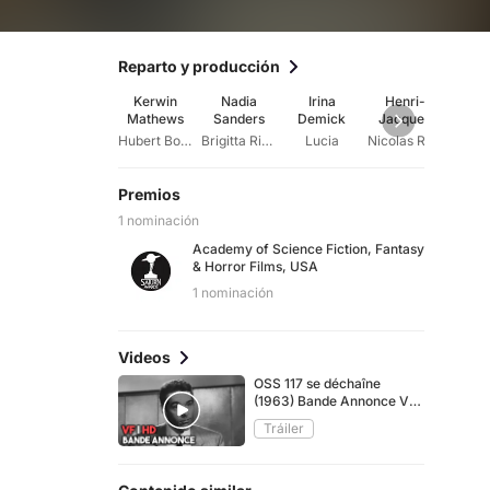
Reparto y producción
Kerwin
Nadia
Irina
Henri-
Jac
Mathews
Sanders
Demick
Jacques
Har
Huet
Hubert Bonisseur de La Bath alias OSS 117
Brigitta Rindborg
Lucia
Nicolas Renotte
Premios
1 nominación
Academy of Science Fiction, Fantasy
& Horror Films, USA
1 nominación
Videos
OSS 117 se déchaîne
(1963) Bande Annonce VF
[HD]
Tráiler