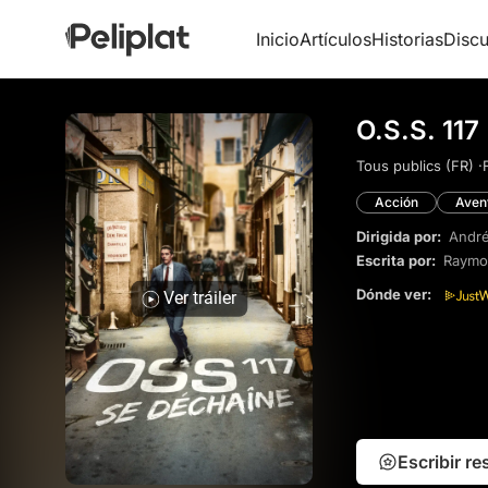
Inicio
Artículos
Historias
Discu
O.S.S. 117
Tous publics (FR) ·
Acción
Aven
Dirigida por:
André
Escrita por:
Raymo
Dónde ver:
Ver tráiler
Escribir r