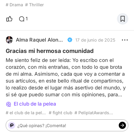
suele externalizarse mediante dos actores con
# Drama
# Thriller
estilos distintos y características contrastantes. El
mayor problema al que nos enfrentamos es cómo
1
engañar a la audiencia para que ignore los detalles
direccionales claros que atraviesan toda la película,
olvidando así encontrar la conexión ubicua entre
Alma Raquel Alonso Lucena
17 de junio de 2025
ellos
Gracias mi hermosa comunidad
Me siento feliz de ser leída: Yo escribo con el
corazón, con mis entrañas, con todo lo que brota
de mi alma. Asimismo, cada que voy a comentar a
sus artículos, en este bello ritual de compartirnos,
lo realizo desde el lugar más asertivo del mundo, y
si sé que puedo sumar con mis opiniones, para
que mejoren y brillen más, no dudo en hacerlas.
El club de la pelea
Siempre he buscado generar el pensamiento
# el club de la pelea
# fight club
# PeliplatAwards2025
crítico, mover las fibras más sensibles y sobre
todo, abrir la conversación. Espero puedan
¿Qué opinas? ¡Comenta!
seguirme leyendo y si todavía no lo han hecho, les