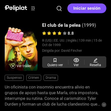
Iniciar sesión
El club de la pelea
(1999)
8.8
R (US) |
EE. UU. |
Inglés |
139 min |
15 de
Oct de 1999
Dirigida por:
David Fincher
Quiero ver
Ver
Reseña
Ver tráiler
Suspenso
Crimen
Drama
Un oficinista con insomnio encuentra alivio en
grupos de apoyo hasta que Marla, otra impostora,
interrumpe su rutina. Conoce al carismático Tyler
Durden y forman un club de lucha clandestino que
se convierte en un movimiento anticorporativo. A