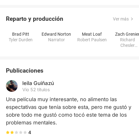
Reparto y producción
Ver más
Brad Pitt
Edward Norton
Meat Loaf
Zach Grenie
Tyler Durden
Narrator
Robert Paulsen
Richard
Chesler
(Regional
Manager)
Publicaciones
leila Guiñazú
Vio 52 títulos
Una película muy interesante, no alimento las 
espectativas que tenía sobre esta, pero me gustó y 
sobre todo me gustó como tocó este tema de los 
problemas mentales.
4