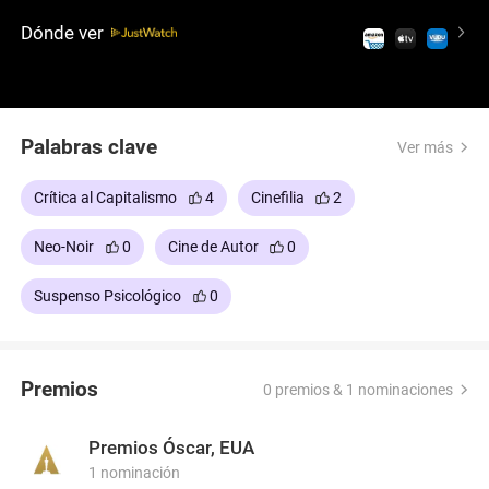
medida que la violencia del grupo se sale de
Dónde ver
control, Tyler's true nature comes to light.
Palabras clave
Ver más
Crítica al Capitalismo
4
Cinefilia
2
Neo-Noir
0
Cine de Autor
0
Suspenso Psicológico
0
Premios
0 premios & 1 nominaciones
Premios Óscar, EUA
1 nominación