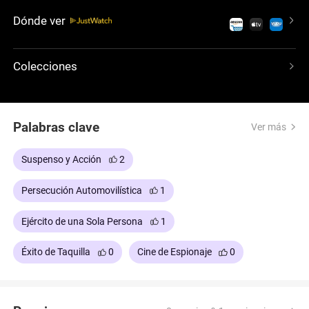
coreografiadas secuencias de lucha de la película
Dónde ver
crean momentos inolvidablemente emocionantes,
protagonizados por Matt Damon en una
interpretación que define su carrera.
Colecciones
Palabras clave
Ver más
Suspenso y Acción
2
Persecución Automovilística
1
Ejército de una Sola Persona
1
Éxito de Taquilla
0
Cine de Espionaje
0