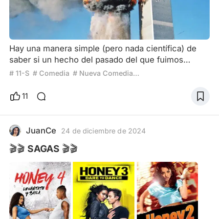
Hay una manera simple (pero nada científica) de
saber si un hecho del pasado del que fuimos
testigos directos o indirectos será parte de la
# 11-S
# Comedia
# Nueva Comedia Americana
Historia de la humanidad. Es cuando, incluso
décadas después, la gran mayoría recuerda qué
11
estaba haciendo al momento de enterarse de la
noticia, ya sea una abominablemente mala o
efusivamente buena. Hagan la prueba
JuanCe
24 de diciembre de 2024
preguntándole a cualquier persona de más de
🎬🎬 SAGAS 🎬🎬