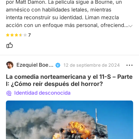
por Matt Damon. La película sigue a Bourne, un 
amnésico con habilidades letales, mientras 
intenta reconstruir su identidad. Liman mezcla 
acción con un enfoque más personal, ofreciendo 
una trama que combina thriller de espionaje con 
7
drama. Las escenas de acción, especialmente la 
persecución en París, son frescas y 
emocionantes para su tiempo. Aunque no es tan 
frenética como sus secuelas, establece un tono y 
Ezequiel Boetti
12 de septiembre de 2024
un personaje que redefinirían el género. Es el 
La comedia norteamericana y el 11-S – Parte
inicio de una saga memorable.
I: ¿Cómo reír después del horror?
Identidad desconocida