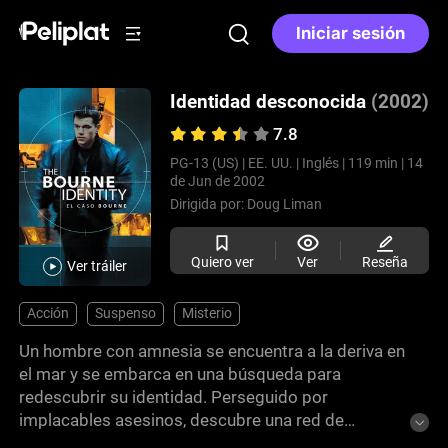
Iniciar sesión
Identidad desconocida
(2002)
7.8
PG-13 (US) |
EE. UU. |
Inglés |
119 min |
14
de Jun de 2002
Dirigida por:
Doug Liman
Quiero ver
Ver
Reseña
Ver tráiler
Acción
Suspenso
Misterio
Un hombre con amnesia se encuentra a la deriva en
el mar y se embarca en una búsqueda para
redescubrir su identidad. Perseguido por
implacables asesinos, descubre una red de
secretos gubernamentales. Las intensas y bien