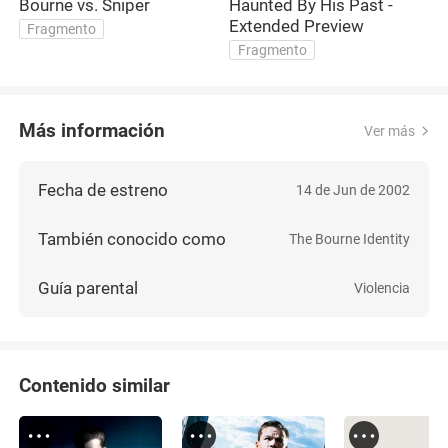
Bourne vs. Sniper
Haunted By His Past -
T
Extended Preview
Fragmento
Fragmento
Más información
Ver más
Fecha de estreno
14 de Jun de 2002
También conocido como
The Bourne Identity
Guía parental
Violencia
Contenido similar