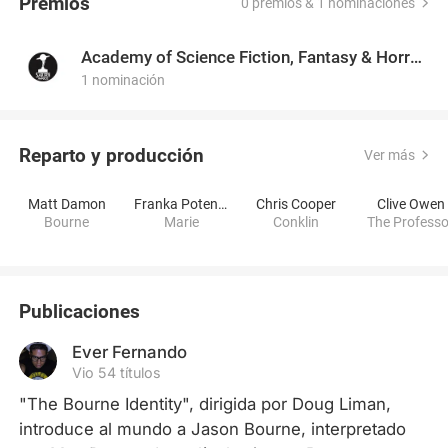
Premios
0 premios & 1 nominaciones
Academy of Science Fiction, Fantasy & Horror Films, USA
1 nominación
Reparto y producción
Ver más
Matt Damon
Franka Potente
Chris Cooper
Clive Owen
Bourne
Marie
Conklin
The Professo
Publicaciones
Ever Fernando
Vio 54 títulos
"The Bourne Identity", dirigida por Doug Liman, 
introduce al mundo a Jason Bourne, interpretado 