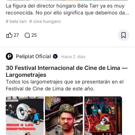
La figura del director húngaro Béla Tarr ya es muy
reconocida. No por ello significa que debemos dar
por sentado su aporte en el cine. Dado que aún
# bela tarr
# cine hungaro
sigue realizando películas, podemos considerarlo
un cineasta contemporáneo que continúa
27
25
pensando los modos de realizar imágenes,
transmitir sentidos y construir un decir a partir de
ellas. Este realizador nacido en Hungría en 1955 ha
Peliplat Oficial
Hace 2 días
tenido un contacto
30 Festival Internacional de Cine de Lima —
Largometrajes
Todos los largometrajes que se presentarán en el
Festival de Cine de Lima de este año.