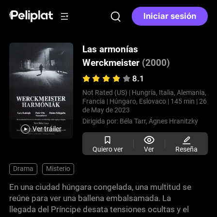
Iniciar sesión
Las armonías
Werckmeister
(2000)
8.1
Not Rated (US) |
Hungría, Italia, Alemania,
Francia |
Húngaro, Eslovaco |
145 min |
26
de May de 2023
Dirigida por:
Béla Tarr,
Ágnes Hranitzky
Ver tráiler
Quiero ver
Ver
Reseña
Drama
Misterio
En una ciudad húngara congelada, una multitud se
reúne para ver una ballena embalsamada. La
llegada del Príncipe desata tensiones ocultas y el