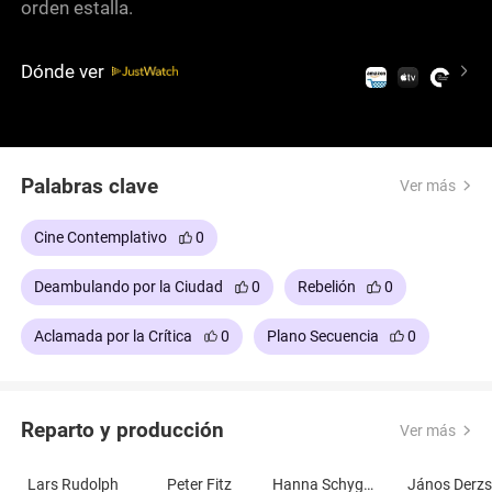
orden estalla.
Dónde ver
Palabras clave
Ver más
Cine Contemplativo
0
Deambulando por la Ciudad
0
Rebelión
0
Aclamada por la Crítica
0
Plano Secuencia
0
Reparto y producción
Ver más
Lars Rudolph
Peter Fitz
Hanna Schygulla
János Derzs