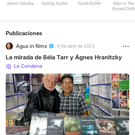
János Valuska
György Eszter
Tünde Eszter
Man In The
Broad-Clot
Coat
Publicaciones
Agus in films
9 de abril de 2025
La mirada de Béla Tarr y Ágnes Hranitzky
La Condena