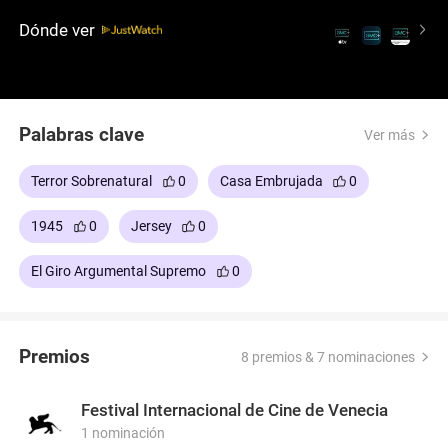
cotidiana de esta familia, provocando que Grace
Dónde ver
luche por proteger a sus hijos de “los otros”.
Palabras clave
Ver más
Terror Sobrenatural
0
Casa Embrujada
0
1945
0
Jersey
0
El Giro Argumental Supremo
0
Premios
8 premios & 7 nominaciones
Festival Internacional de Cine de Venecia
1 nominación