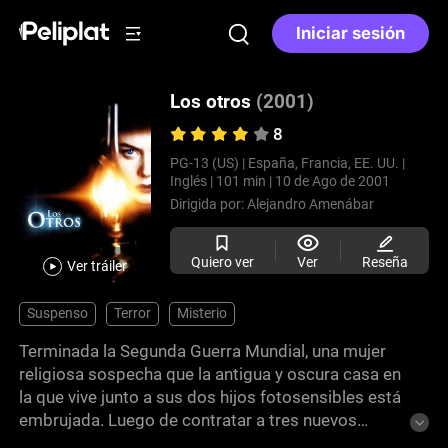
Iniciar sesión
Los otros
(2001)
8
PG-13 (US) |
España, Francia, EE. UU. |
Inglés |
101 min |
10 de Ago de 2001
Dirigida por:
Alejandro Amenábar
Quiero ver
Ver
Reseña
Ver tráiler
Suspenso
Terror
Misterio
Terminada la Segunda Guerra Mundial, una mujer
religiosa sospecha que la antigua y oscura casa en
la que vive junto a sus dos hijos fotosensibles está
embrujada. Luego de contratar a tres nuevos
sirvientes, extraños sucesos perturban la vida