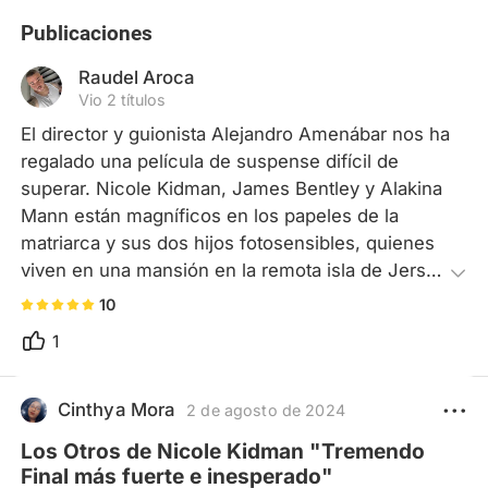
Publicaciones
Raudel Aroca
Vio 2 títulos
El director y guionista Alejandro Amenábar nos ha 
regalado una película de suspense difícil de 
superar. Nicole Kidman, James Bentley y Alakina 
Mann están magníficos en los papeles de la 
matriarca y sus dos hijos fotosensibles, quienes 
viven en una mansión en la remota isla de Jersey, 
tras la Segunda Guerra Mundial. El guion es 
10
impecable; cada diálogo es esencial y la tensión 
1
creciente nos mantiene en vilo hasta el 
sorprendente final. Si crees en la continuidad de 
la existencia en otra dimensión, no te pierdas 
Cinthya Mora
2 de agosto de 2024
esta obra maestra del cine. ¡Inspiradora, 
Los Otros de Nicole Kidman "Tremendo
fundamental!
Final más fuerte e inesperado"