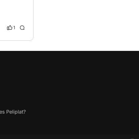
1
s Peliplat?