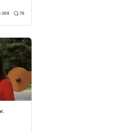
369
76
r.