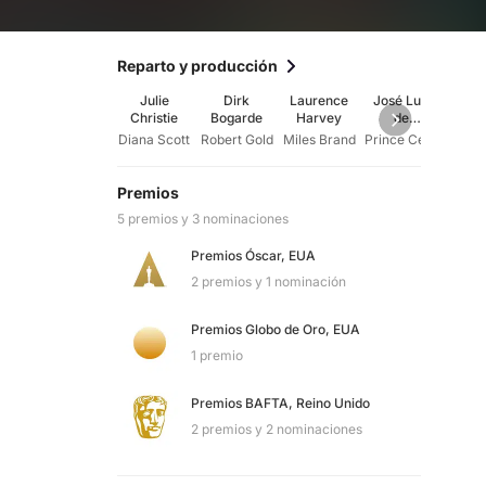
Reparto y producción
Julie
Dirk
Laurence
José Luis
Rol
Christie
Bogarde
Harvey
de
Cur
Vilallonga
Diana Scott
Robert Gold
Miles Brand
Prince Cesare della Romita
Mal
Premios
5 premios y 3 nominaciones
Premios Óscar, EUA
2 premios y 1 nominación
Premios Globo de Oro, EUA
1 premio
Premios BAFTA, Reino Unido
2 premios y 2 nominaciones