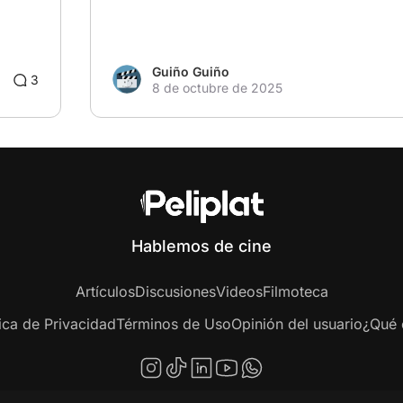
Guiño Guiño
3
8 de octubre de 2025
Hablemos de cine
Artículos
Discusiones
Videos
Filmoteca
tica de Privacidad
Términos de Uso
Opinión del usuario
¿Qué e