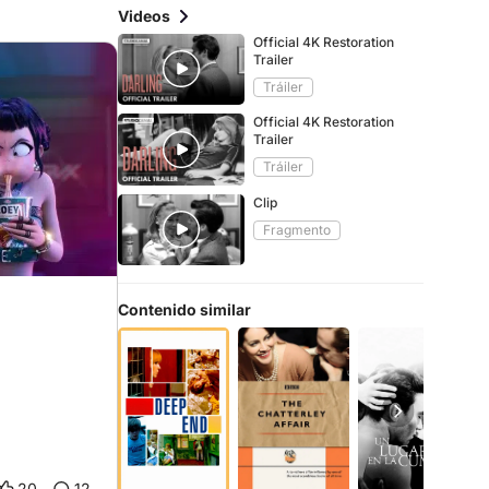
Videos
Official 4K Restoration
Trailer
Tráiler
Official 4K Restoration
Trailer
Tráiler
Clip
Fragmento
Contenido similar
20
12