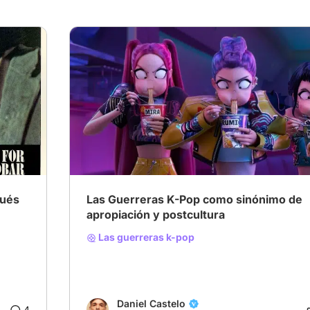
pués
Las Guerreras K-Pop como sinónimo de
apropiación y postcultura
Las guerreras k-pop
Daniel Castelo
4