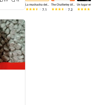
La muchacha del baño público
The Chatterley Affair
Un lugar en la cumbre
7.1
7.2
7.5