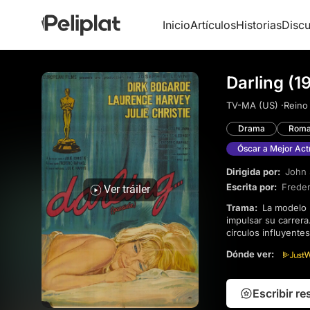
Inicio
Artículos
Historias
Discu
Darling (1
TV-MA (US) ·
Reino
Drama
Roma
Óscar a Mejor Act
Dirigida por:
John 
Escrita por:
Freder
Ver tráiler
Trama:
La modelo Diana Scott busca consolidar riqueza y notoriedad, tomando decisiones firmes para
impulsar su carrera
círculos influyente
estabilidad, los v
Dónde ver:
diversión de las q
Escribir r