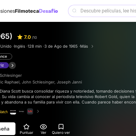
siones
Filmoteca
965)
7.0
/10
 Unido ·
Inglés ·
128 min ·
3 de Ago de 1965 ·
Más
nce
riz
Schlesinger
ic Raphael
,
John Schlesinger
,
Joseph Janni
. Su vida cambia al conocer al periodista televisivo Robert Gold, quien l
s y abandona a su familia para vivir con ella. Cuando parece haber enco
ertiginosos años sesenta la enfrentan a propuestas que prometen más op
ue Robert puede darle.
eseña
Puntuar
Ver
Quiero ver