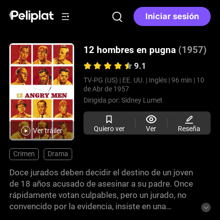
Iniciar sesión
12 hombres en pugna
(1957)
9.1
TV-PG (US) |
EE. UU. |
Inglés |
96 min |
10
de Abr de 1957
Dirigida por:
Sidney Lumet
Quiero ver
Ver
Reseña
Ver tráiler
Crimen
Drama
Doce jurados deben decidir el destino de un joven
de 18 años acusado de asesinar a su padre. Once
rápidamente votan culpables, pero un jurado, no
convencido por la evidencia, insiste en una
deliberación cuidadosa. A medida que aumenta la