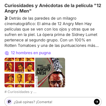
A los 94 años Clint
Curiosidades y Anécdotas de la película "12
Angry Men"
🎬 Detrás de las paredes de un milagro
cinematográfico: El alma de 12 Angry Men Hay
películas que se ven con los ojos y otras que se
sufren en la piel. La ópera prima de Sidney Lumet
pertenece al segundo grupo. Con un 100% en
Rotten Tomatoes y una de las puntuaciones más
perfectas de la historia del cine, este drama judicial
12 hombres en pugna
encierra a doce desconocidos en una habitación
asfixiante para decidir si un chico vive o muere en
la silla eléctrica. Lo que empieza como un trámite
unánime se convierte, gracias a la terquedad ética
del Jurado 8, en una radiografía dolorosa de los
prejuicios humanos. Sin embargo, la verdadera
magia de esta obra maestra radica en los detalles
# Curiosidades y Anécdotas del Cine
humanos, las penurias de su rodaje y los trucos
invisibles que la convirtieron en leyenda: La
¿Qué opinas? ¡Comenta!
claustrofobia psicológica: Lumet venía de la