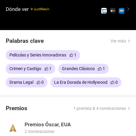
tensión en la sofocante sala del jurado, se exponen
Dónde ver
los prejuicios y crecen las dudas.
Palabras clave
Ver más
Películas y Series Innovadoras
1
Crimen y Castigo
1
Grandes Clásicos
1
Drama Legal
0
La Era Dorada de Hollywood
0
Premios
1 premios & 4 nominaciones
Premios Óscar, EUA
2 nominaciones