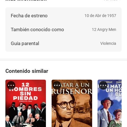
gran profundidad de campo calentaron tanto el set
que el elenco terminó sudando de verdad. Actores
al límite: Lumet ensayó con ellos durante dos
Fecha de estreno
10 de Abr de 1957
semanas atrapados en la misma habitación, sin
descansos, buscando que se hartaran, se
También conocido como
12 Angry Men
aburrieran y se irritaran entre
Guía parental
Violencia
Contenido similar