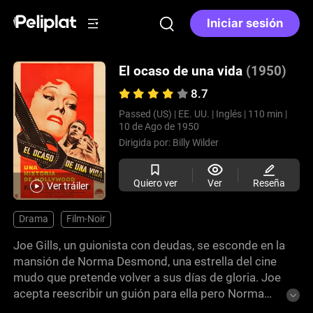
Iniciar sesión
El ocaso de una vida
(1950)
8.7
Passed (US) |
EE. UU. |
Inglés |
110 min |
10 de Ago de 1950
Dirigida por:
Billy Wilder
Quiero ver
Ver
Reseña
Ver tráiler
Drama
Film-Noir
Joe Gills, un guionista con deudas, se esconde en la
mansión de Norma Desmond, una estrella del cine
mudo que pretende volver a sus días de gloria. Joe
acepta reescribir un guión para ella pero Norma
pretende ir más allá en su relación, que se vuelve