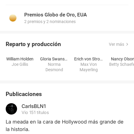
Premios Globo de Oro, EUA
2 premios y 2 nominaciones
Reparto y producción
Ver más
William Holden
Gloria Swanson
Erich von Stroheim
Nancy Olso
Joe Gillis
Norma
Max Von
Betty Schaef
Desmond
Mayerling
Publicaciones
CarlsBLN1
Vio 151 títulos
La meada en la cara de Hollywood más grande de 
la historia. 
