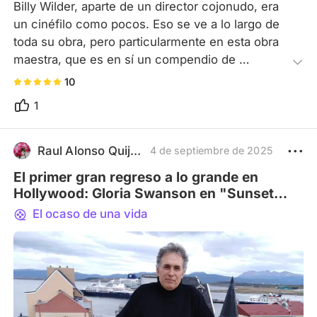
Billy Wilder, aparte de un director cojonudo, era 
un cinéfilo como pocos. Eso se ve a lo largo de 
toda su obra, pero particularmente en esta obra 
maestra, que es en sí un compendio de 
homenajes, aunque también reprimendas, al 
10
mundo donde él vivía: Hollywood, que tan pronto 
1
crea una estrella, la convierte en monstruo. Esa 
crítica cruel cargada de humor amargo es lo que 
hace de esta cinta la meada más grande en la 
Raul Alonso Quijano, hidalgo
4 de septiembre de 2025
cara del sistema. 

El primer gran regreso a lo grande en
Tal como cuenta el mismo Wilder, durante la 
Hollywood: Gloria Swanson en "Sunset
primera proyección se armó todo un revuelo, y 
Boulevard".
El ocaso de una vida
como no, si esta película le quitó al cine esa 
especie de aureola mítica, del mundo glamouroso 
y perfecto que siempre salía en pantalla. Y eso 
les dolió a los representantes de Hollywood 
porque ciertamente representa su mundo, el de 
las estrellas acabadas, de la tiranía de los 