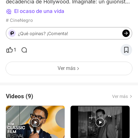
decadencia de Hollywood. Imagínate: un guionista
a la deriva, Joe Gillis, huyendo de sus deudas,
El ocaso de una vida
termina refugiándose en la mansión de Norma
# CineNegro
Desmond, una diva del cine mudo que vive anclada
en su pasado glorioso, convencida de que volverá
¿Qué opinas? ¡Comenta!
a reinar. Joe se convierte en su amante y "esclavo"
creativo, mientras intenta mantener en secreto su
1
trabajo con una joven guionista... Un drama gótico
que te deja sin aliento. Pero lo realmente jugoso
está en cómo se hizo. Mira: 1. El cadáver en la
Ver más
piscina: ¿Recuerdas esa escena inicial tan
impactante? Pues no se filmó bajo el agua. ¡Era un
espejo colocado en el fondo! Le hicieron truquitos
con humo de cigarrillo y un filtro para crear esas
Videos (9)
Ver más
ondas inquietantes. Holden ni siquiera estaba
mojado en los planos cerrados. Pura magia de
cineastas ingeniosos. 2. Gloria Swanson ERA
Norma Desmond: Esto da escalofríos. Swanson fué
una superestrella del mudo cuya carrera se apagó
con el sonido, igual que su personaje. Wilder