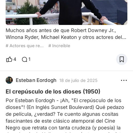
cánones de belleza y de los grandes estudios (es 
decir, un The Substance de su época).
Muchos años antes de que Robert Downey Jr.,
Winona Ryder, Michael Keaton y otros actores del
Hollywood actual hicieran su retorno triunfal a la
# Actores que regresaron a lo grande
# Increíble
gran pantalla, hubo una actriz que hizo esto y
mucho más, ya logró algo casi imposible de
4
1
repetirse en el futuro. En efecto, Gloria Swanson
(1899-1983) no solo supo sobreponerse a un ocaso
que parecía inevitable tras sumar sus primeros
Esteban Eordogh
18 de julio de 2025
fracasos al incursio
El crepúsculo de los dioses (1950)
Por Esteban Eordogh - ¡Ah, "El crepúsculo de los
dioses"! (En Inglés Sunset Boulevard) Qué pedazo
de película, ¿verdad? Te cuento algunas cositas
fascinantes de este clásico atemporal del Cine
Negro que retrata con tanta crudeza (y poesía) la