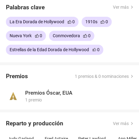
Palabras clave
Ver más
La Era Dorada de Hollywood
0
1910s
0
Nueva York
0
Conmovedora
0
Estrellas de la Edad Dorada de Hollywood
0
Premios
1 premios & 0 nominaciones
Premios Óscar, EUA
1 premio
Reparto y producción
Ver más
Judy Garland
Fred Astaire
Peter Lawford
Ann Miller