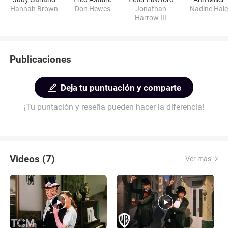
Hannah Brown
Don Hewes
Jonathan
Nadine Hal
Harrow III
Publicaciones
Deja tu puntuación y comparte
¡Tu puntación y reseña pueden hacer la diferencia!
Videos (7)
Ver más