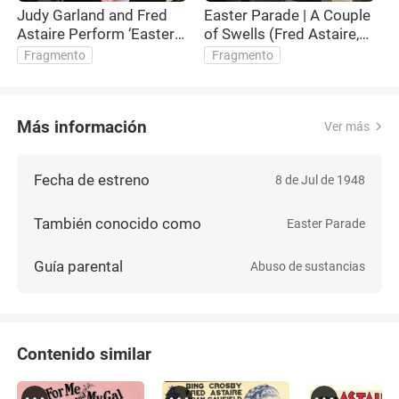
Judy Garland and Fred
Easter Parade | A Couple
E
Astaire Perform ‘Easter
of Swells (Fred Astaire,
G
Parade' | Easter Parade
Judy Garland) | Warner
(
Fragmento
Fragmento
(1948) | TCM
Bros. Entertainment
B
Más información
Ver más
Fecha de estreno
8 de Jul de 1948
También conocido como
Easter Parade
Guía parental
Abuso de sustancias
Contenido similar