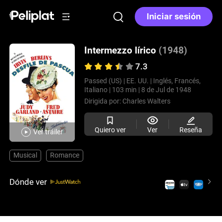
Iniciar sesión
Intermezzo lírico
(1948)
7.3
Passed (US) |
EE. UU. |
Inglés, Francés,
Italiano |
103 min |
8 de Jul de 1948
Dirigida por:
Charles Walters
Quiero ver
Ver
Reseña
Ver tráiler
Musical
Romance
Dónde ver