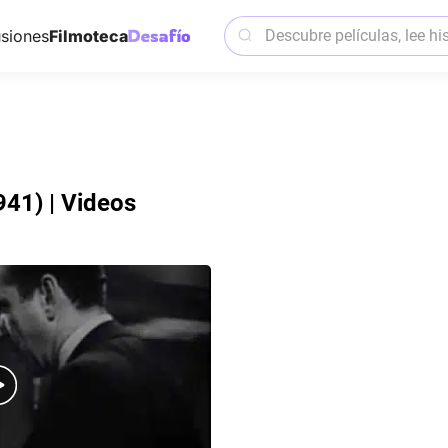
siones
Filmoteca
941) | Videos