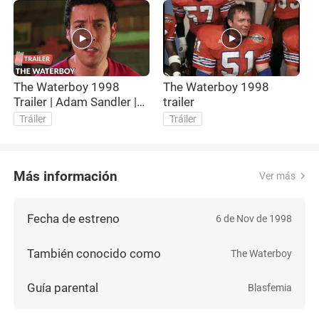
The Waterboy 1998
The Waterboy 1998
Trailer | Adam Sandler |
trailer
Kathy Bates
Tráiler
Tráiler
Más información
Ver más
Fecha de estreno
6 de Nov de 1998
También conocido como
The Waterboy
Guía parental
Blasfemia