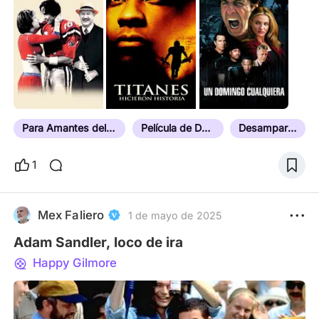
ficticios, cada una te hará vibrar de emoción y
reflexionar sobre la vida.
Para Amantes del Deporte
Película de Deportes
Desamparado/a
1
Mex Faliero
1 de mayo de 2025
Adam Sandler, loco de ira
Happy Gilmore