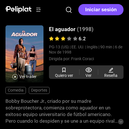
Iniciar sesión
El aguador
(1998)
6.2
PG-13 (US) |
EE. UU. |
Inglés |
90 min |
6 de
Nov de 1998
Dirigida por:
Frank Coraci
Quiero ver
Ver
Reseña
Ver tráiler
Comedia
Deportes
Bobby Boucher Jr., criado por su madre
sobreprotectora, comienza como aguador en un
exitoso equipo universitario de fútbol americano.
Pero cuando lo despiden y se une a un equipo rival
perdedor, dirigido por el desesperado Coach Klein,