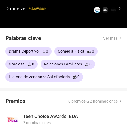
las tornas cambian. Sé testigo de la transformación
Dónde ver
de Bobby en un formidable linebacker, convirtiendo
al equipo de Klein en contendientes al campeonato.
Esta divertida comedia deportiva cuenta con el
talentoso Adam Sandler.
Palabras clave
Ver más
Drama Deportivo
0
Comedia Física
0
Graciosa
0
Relaciones Familiares
0
Historia de Venganza Satisfactoria
0
Premios
0 premios & 2 nominaciones
Teen Choice Awards, EUA
2 nominaciones