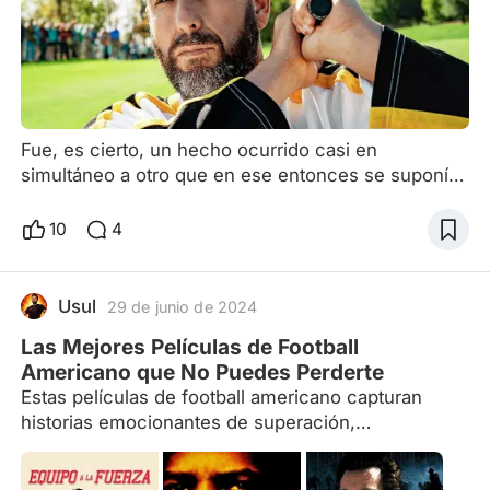
Fue, es cierto, un hecho ocurrido casi en
simultáneo a otro que en ese entonces se suponía
mucho más importante para la comedia de
mediados de los ’90, último periodo de reinado de
10
4
las películas familiares. Mientras buena parte de la
crítica se dedicaba a masacrar a un Jim Carrey que
cobraba más de veinte millones de dólares por
Usul
29 de junio de 2024
película luego de encadenar Ace Ventura, Tonto y
Las Mejores Películas de Football
retonto y La máscara
Americano que No Puedes Perderte
Estas películas de football americano capturan
historias emocionantes de superación,
compañerismo y pasión por el deporte. Desde
relatos basados en hechos reales hasta dramas