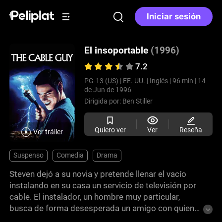
Iniciar sesión
El insoportable
(1996)
7.2
PG-13 (US) |
EE. UU. |
Inglés |
96 min |
14
de Jun de 1996
Dirigida por:
Ben Stiller
Quiero ver
Ver
Reseña
Ver tráiler
Suspenso
Comedia
Drama
Steven dejó a su novia y pretende llenar el vacío
instalando en su casa un servicio de televisión por
cable. El instalador, un hombre muy particular,
busca de forma desesperada un amigo con quien
compartir la vida. Frente al rechazo de Steven, el