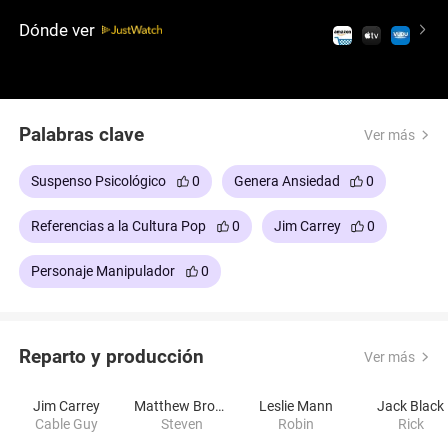
chico del cable se muestra capaz de cualquier
Dónde ver
cosa, volviéndose un peligro. Una comedia oscura
dirigida por Ben Stiller, con grandes actuaciones,
tanto de Jim Carrey totalmente desatado, como de
Matthew Broderick, ambos formando parte de
Palabras clave
gags muy divertidos.
Ver más
Suspenso Psicológico
0
Genera Ansiedad
0
Referencias a la Cultura Pop
0
Jim Carrey
0
Personaje Manipulador
0
Reparto y producción
Ver más
Jim Carrey
Matthew Broderick
Leslie Mann
Jack Black
Cable Guy
Steven
Robin
Rick