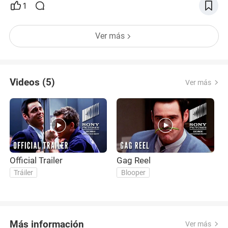
1
Ver más
Videos (5)
Ver más
Official Trailer
Gag Reel
T
M
Tráiler
Blooper
I
Más información
Ver más