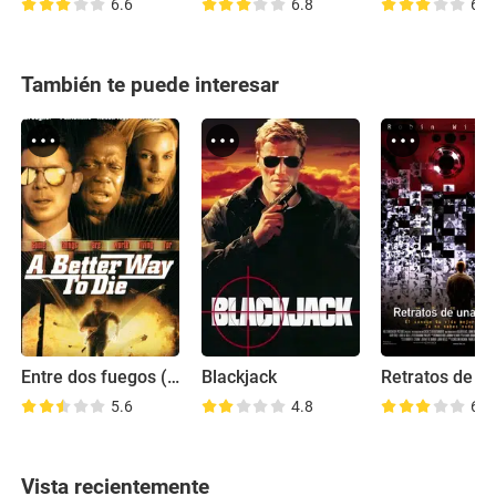
6.6
6.8
6.6
También te puede interesar
Entre dos fuegos (A Better Way to Die)
Blackjack
5.6
4.8
6.8
Vista recientemente