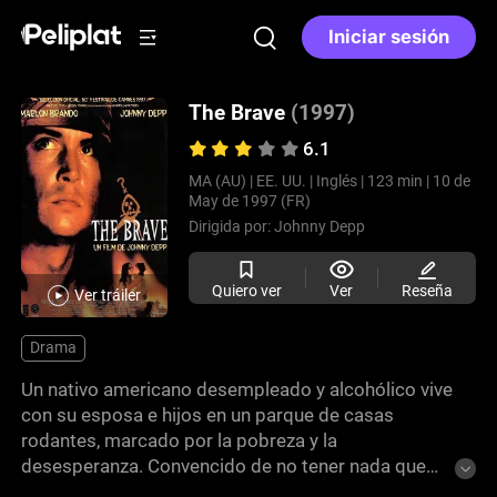
Iniciar sesión
The Brave
(1997)
6.1
MA (AU) |
EE. UU. |
Inglés |
123 min |
10 de
May de 1997 (FR)
Dirigida por:
Johnny Depp
Quiero ver
Ver
Reseña
Ver tráiler
Drama
Un nativo americano desempleado y alcohólico vive
con su esposa e hijos en un parque de casas
rodantes, marcado por la pobreza y la
desesperanza. Convencido de no tener nada que
ofrecer, acepta ser torturado hasta la muerte por un