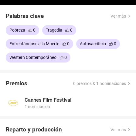
grupo de rednecks a cambio de 50.000 dólares
para su familia.
Palabras clave
Ver más
Pobreza
0
Tragedia
0
Enfrentándose a la Muerte
0
Autosacrificio
0
Western Contemporáneo
0
Premios
0 premios & 1 nominaciones
Cannes Film Festival
1 nominación
Reparto y producción
Ver más