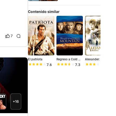
Contenido similar
7
El patriota
Regreso a Cold Mountain
Alexander: Alejandro Magno
7.6
7.3
5.6
+16