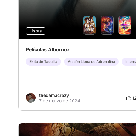
Listas
Películas Albornoz
Éxito de Taquilla
Acción Llena de Adrenalina
Inten
thedamacrazy
1
7 de marzo de 2024