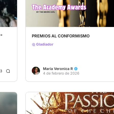
# Premios Oscar
# temporada de premios
# Su
e"
PREMIOS AL CONFORMISMO
Gladiador
María Veronica R
3
4 de febrero de 2026