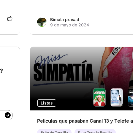
Bimala prasad
9 de mayo de 2024
?
Listas
Peliculas que pasaban Canal 13 y Telefe a
Éxito de Taquilla
Para Toda la Familia