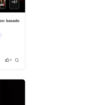
+87
cos: basado
1