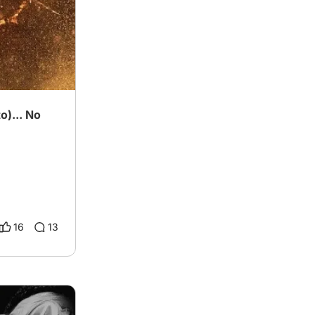
…
o)... No
16
13