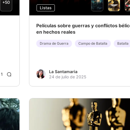
+50
Listas
Películas sobre guerras y conflictos béli
en hechos reales
Drama de Guerra
Campo de Batalla
Batalla
La Santamaria
1
24 de julio de 2025