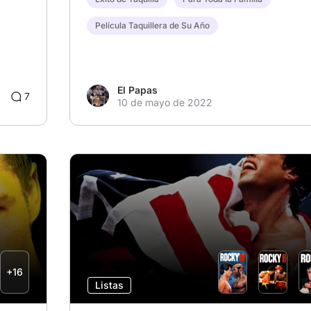
Película Taquillera de Su Año
El Papas
3
7
10 de mayo de 2022
+16
Listas