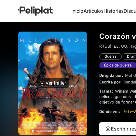
Inicio
Artículos
Historias
Discu
Corazón va
R (US) ·
EE. UU. ·
Ing
Guerra
Dra
Épica de Guerra
Dirigida por:
Mel G
Escrita por:
Randal
Ver tráiler
Trama:
William Wallace es conosiderado uno de los personajes historicos mas famosos de Escocia. En esta
pelicula ganadora d
objetivo de formar 
vengar su muerte, 
Dónde ver:
historia.
Escribir r