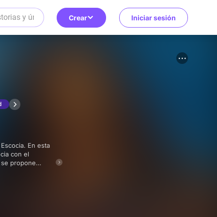
Crear
Iniciar sesión
d
cia con el
m se propone
 rumbo de la