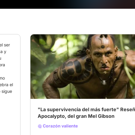
l ser 
a y 
 
ra 
# Temporada de acción
# Acción
# Aventura
mo 
bra el 
 sigue 
"La supervivencia del más fuerte" Rese
Apocalypto, del gran Mel Gibson
Corazón valiente