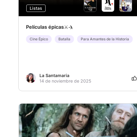
Listas
Películas épicas⚔️🤺
Cine Épico
Batalla
Para Amantes de la Historia
La Santamaria
14 de noviembre de 2025