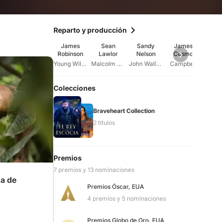
Reparto y producción
James
Sean
Sandy
James
Se
Robinson
Lawlor
Nelson
Cosmo
McGi
Young William
Malcolm Wallace
John Wallace
Campbell
Colecciones
Braveheart Collection
2 títulos
Premios
7 premios y 13 nominaciones
ña de
Premios Óscar, EUA
4 premios y 5 nominaciones
Premios Globo de Oro, EUA