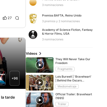
3 nominaciones
Premios BAFTA, Reino Unido
27
3 premios y 2 nominaciones
Academy of Science Fiction, Fantasy
& Horror Films, USA
3 nominaciones
Videos
They Will Never Take Our
Freedom
Fragmento
Lois Burwell | 'Braveheart'
+96
| Behind the Oscars
Speech
Mediometraje
Official Trailer: Braveheart
 la tarde
(1995)
Tráiler