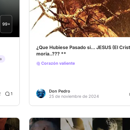
# Qué Hubiese Pasado Si el Personaje No Moría
99+
¿Que Hubiese Pasado si... JESUS (El Crist
moria..??? **
sa
Corazón valiente
Don Pedro
2
1
25 de noviembre de 2024