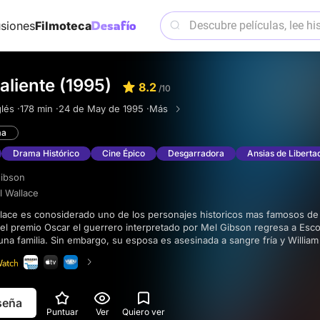
siones
Filmoteca
liente (1995)
8.2
/10
lés ·
178 min ·
24 de May de 1995 ·
Más
ma
Drama Histórico
Cine Épico
Desgarradora
Ansias de Liberta
ibson
l Wallace
el premio Oscar el guerrero interpretado por Mel Gibson regresa a Esco
una familia. Sin embargo, su esposa es asesinada a sangre fría y Willia
convirtiéndose en el mítico guerrero escocés que pudo haber torcido el
eseña
Puntuar
Ver
Quiero ver