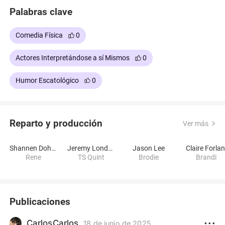
Palabras clave
Comedia Física
0
Actores Interpretándose a sí Mismos
0
Humor Escatológico
0
Reparto y producción
Ver más
Shannen Doherty
Jeremy London
Jason Lee
Claire Forlan
Rene
TS Quint
Brodie
Brandi
Publicaciones
CarlosCarlos
18 de junio de 2025