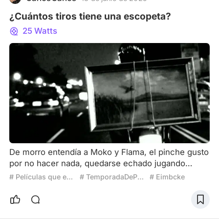
¿Cuántos tiros tiene una escopeta?
25 Watts
De morro entendía a Moko y Flama, el pinche gusto
por no hacer nada, quedarse echado jugando
videojuegos y así crecí hasta que de repente, me di
# Películas que entendí al crecer
# TemporadaDePatos
# Eimbcke
cuenta que lo que estudie no me gustaba del todo,
que no podía quedarme echado haciendo nada y
que como Ulises el repartidor, me sentía encerrado