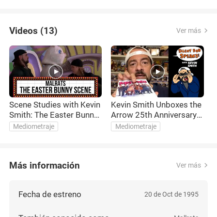
Videos (13)
Ver más
Scene Studies with Kevin
Kevin Smith Unboxes the
S
Smith: The Easter Bunny
Arrow 25th Anniversary
S
Scene
Mallrats Blu-Ray
Mediometraje
Mediometraje
Más información
Ver más
Fecha de estreno
20 de Oct de 1995