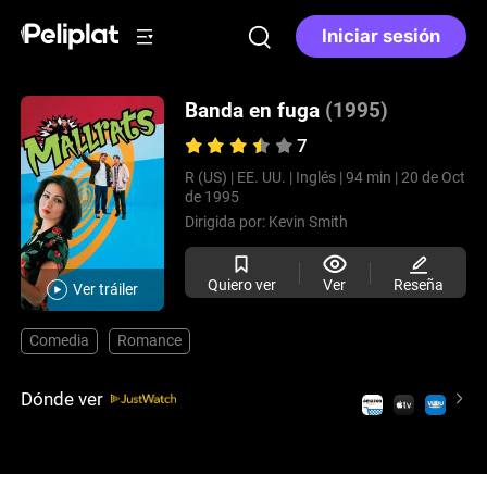
Iniciar sesión
Banda en fuga
(1995)
7
R (US) |
EE. UU. |
Inglés |
94 min |
20 de Oct
de 1995
Dirigida por:
Kevin Smith
Quiero ver
Ver
Reseña
Ver tráiler
Comedia
Romance
Dónde ver