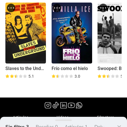
Slaves to the Underground
Frío como el hielo
5.1
3.0
5.5
(1995)
Artículos
Videos
Filmoteca
Sin filtro 3
Reseñas 0
Artículos 1
Debate 0
Lis