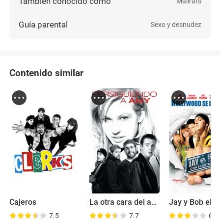
También conocido como
Mallrats
Guía parental
Sexo y desnudez
Contenido similar
Cajeros
La otra cara del amor
7.5
7.7
6.8