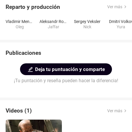
Reparto y producción
Ver más
Vladimir Menshov
Aleksandr Rozenbaum
Sergey Veksler
Dmitri Volko
Oleg
Jaffar
Nick
Yura
Publicaciones
Deja tu puntuación y comparte
¡Tu puntación y reseña pueden hacer la diferencia!
Videos (1)
Ver más