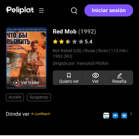
Iniciar sesión
Red Mob
(1992)
5.4
Not Rated (US) |
Rusia |
Ruso |
112 min |
1992 (RU)
Dirigida por:
Vsevolod Plotkin
Quiero ver
Ver
Reseña
Ver tráiler
Acción
Suspenso
Dónde ver