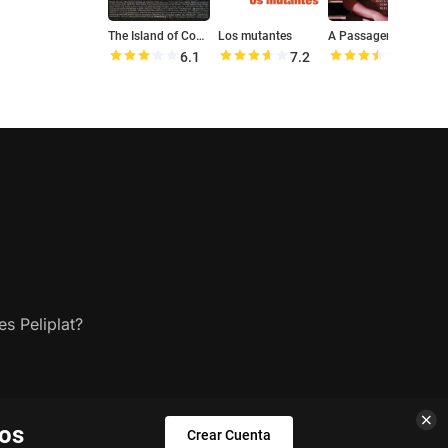
The Island of Contenda
Los mutantes
A Passagem da Noite
6.1
7.2
7.0
s Peliplat?
los
Crear Cuenta