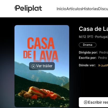
Inicio
Artículos
Historias
Discu
Casa de L
M/12 (PT) ·
Portugal
Drama
Dirigida por:
Pedro
Escrita por:
Pedro
Dónde ver:
Ver tráiler
Escribir r