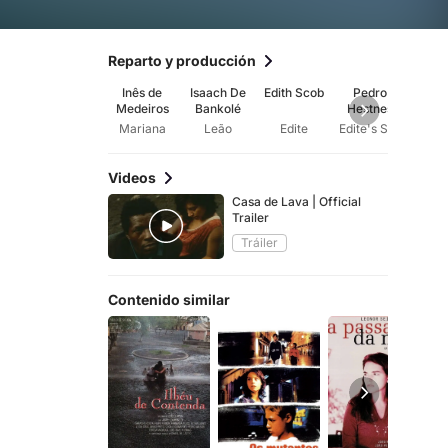
Reparto y producción
Inês de
Isaach De
Edith Scob
Pedro
Cris
Medeiros
Bankolé
Hestnes
And
Al
Mariana
Leão
Edite
Edite's Son
Ta
Videos
Casa de Lava | Official
Trailer
Tráiler
Contenido similar