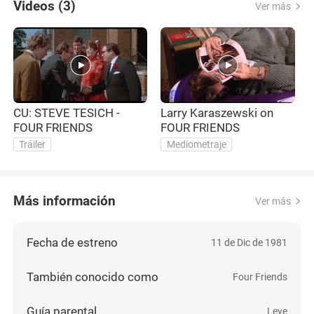
Videos (3)
Ver más
CU: STEVE TESICH -
Larry Karaszewski on
F
FOUR FRIENDS
FOUR FRIENDS
Tráiler
Mediometraje
Más información
Ver más
Fecha de estreno
11 de Dic de 1981
También conocido como
Four Friends
Guía parental
Leve