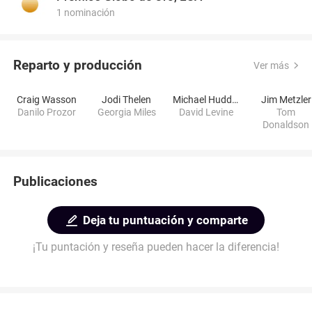
1 nominación
Reparto y producción
Ver más
Craig Wasson
Jodi Thelen
Michael Huddleston
Jim Metzler
Danilo Prozor
Georgia Miles
David Levine
Tom
Donaldson
Publicaciones
Deja tu puntuación y comparte
¡Tu puntación y reseña pueden hacer la diferencia!