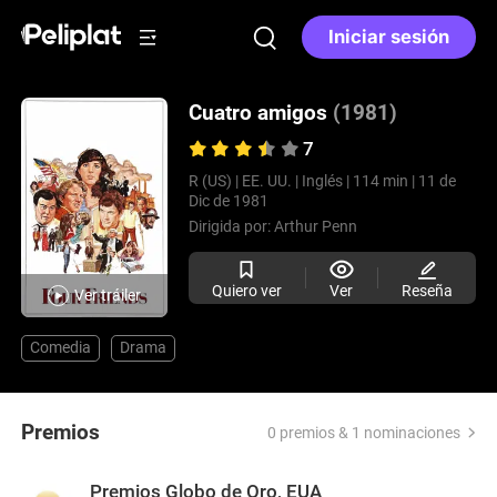
Iniciar sesión
Cuatro amigos
(1981)
7
R (US) |
EE. UU. |
Inglés |
114 min |
11 de
Dic de 1981
Dirigida por:
Arthur Penn
Quiero ver
Ver
Reseña
Ver tráiler
Comedia
Drama
Premios
0 premios & 1 nominaciones
Premios Globo de Oro, EUA