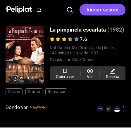
Iniciar sesión
La pimpinela escarlata
(1982)
7.6
Not Rated (US) |
Reino Unido |
Inglés |
142 min |
9 de Nov de 1982
Dirigida por:
Clive Donner
Quiero ver
Ver
Reseña
Ver tráiler
Acción
Drama
Romance
Dónde ver