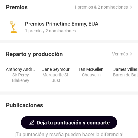
Premios
1 premios & 2 nominaciones
Premios Primetime Emmy, EUA
1 premio y 2 nominaciones
Reparto y producción
Ver más
Anthony Andrews
Jane Seymour
Ian McKellen
James Villier
Sir Percy
Marguerite St.
Chauvelin
Baron de Ba
Blakeney
Just
Publicaciones
Deja tu puntuación y comparte
¡Tu puntación y reseña pueden hacer la diferencia!