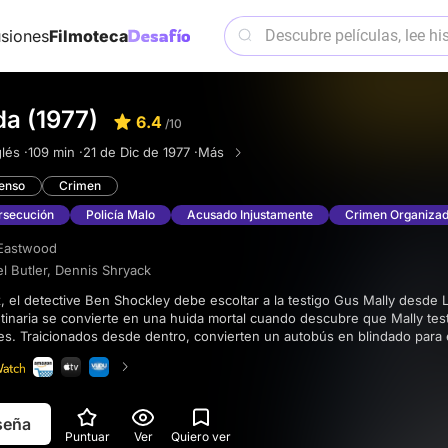
siones
Filmoteca
da (1977)
6.4
/10
lés ·
109 min ·
21 de Dic de 1977 ·
Más
enso
Crimen
rsecución
Policía Malo
Acusado Injustamente
Crimen Organiza
 Eastwood
l Butler
,
Dennis Shryack
tinaria se convierte en una huida mortal cuando descubre que Mally test
es. Traicionados desde dentro, convierten un autobús en blindado para 
.
eseña
Puntuar
Ver
Quiero ver