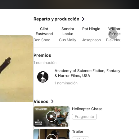
Reparto y producción
Clint
Sondra
Pat Hingle
William
Bi
Eastwood
Locke
Prince
McKi
Ben Shockley
Gus Mally
Josephson
Blakelock
Cons
Premios
1 nominación
Academy of Science Fiction, Fantasy
& Horror Films, USA
1 nominación
Videos
Helicopter Chase
Fragmento
Trailer