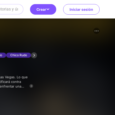
Crear
Iniciar sesión
do
Chico Rudo
ificará contra
enfrentar una