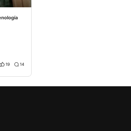
enología
19
14