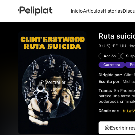
Inicio
Artículos
Historias
Discu
Ruta suici
R (US) ·
EE. UU. ·
Ing
Acción
Susp
Carretera
Pe
Dirigida por:
Clint
Escrita por:
Michae
Ver tráiler
Trama:
En Phoenix, el detective Ben Shockley debe escoltar a la testigo Gus Mally desde Las Vegas. Lo que
parece una tarea ru
poderosos criminal
emboscada policial
Dónde ver:
Escribir r