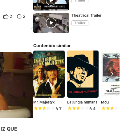
Tráiler
Theatrical Trailer
2
2
Tráiler
Contenido similar
Mr. Majestyk
La jungla humana
McQ
4
6.7
6.4
6.2
IZ QUE