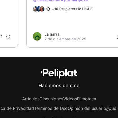
+
10
Peliplaters lo LIGHT
La garra
1
7 de diciembre de 2025
Hablemos de cine
Artículos
Discusiones
Videos
Filmoteca
tica de Privacidad
Términos de Uso
Opinión del usuario
¿Qué e