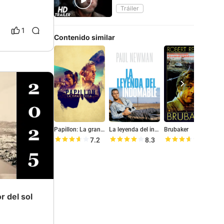
Tráiler
1
Contenido similar
Papillon: La gran fuga
La leyenda del indomable
Brubaker
7.2
8.3
7.2
r del sol