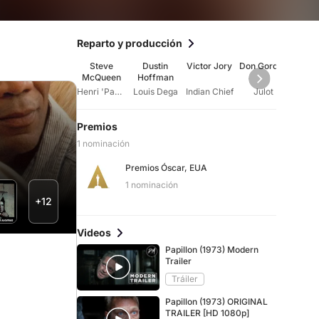
Reparto y producción
Steve
Dustin
Victor Jory
Don Gordon
Ant
McQueen
Hoffman
Ze
Henri 'Papillon' Charriere
Louis Dega
Indian Chief
Julot
Tous
Premios
1 nominación
Premios Óscar, EUA
1 nominación
+12
Videos
Papillon (1973) Modern
Trailer
Tráiler
Papillon (1973) ORIGINAL
TRAILER [HD 1080p]