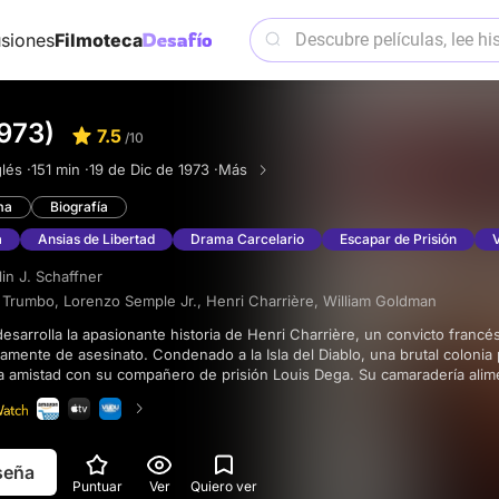
siones
Filmoteca
1973)
7.5
/10
lés ·
151 min ·
19 de Dic de 1973 ·
Más
ma
Biografía
a
Ansias de Libertad
Drama Carcelario
Escapar de Prisión
V
lin J. Schaffner
n Trumbo
,
Lorenzo Semple Jr.
,
Henri Charrière
,
William Goldman
samente de asesinato. Condenado a la Isla del Diablo, una brutal colonia
a amistad con su compañero de prisión Louis Dega. Su camaradería alime
nri de escapar, lo que le lleva a numerosos intentos y experiencias ang
y el aislamiento, la resistencia y el espíritu inquebrantable de Papillon s
luntad humana de libertad frente a la adversidad.
eseña
Puntuar
Ver
Quiero ver