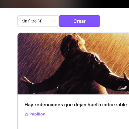
Crear
# La película que te marcó
# De culto
Hay redenciones que dejan huella imborrable
Papillon