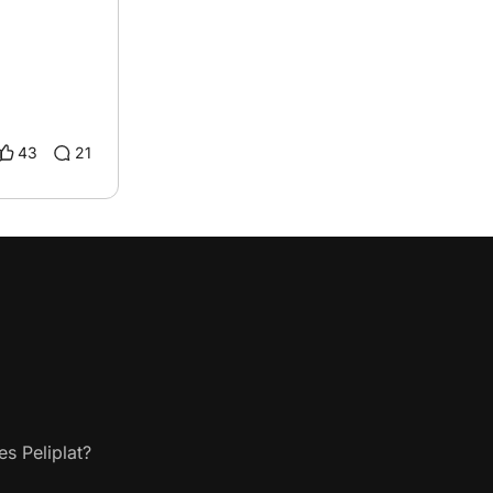
43
21
s Peliplat?