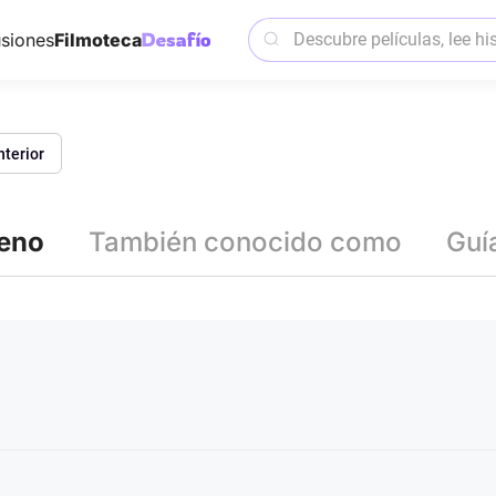
siones
Filmoteca
nterior
reno
También conocido como
Guí