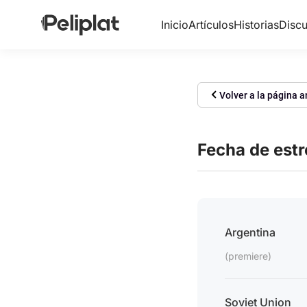
Inicio
Artículos
Historias
Discu
Volver a la página a
Fecha de est
Argentina
(premiere)
Soviet Union