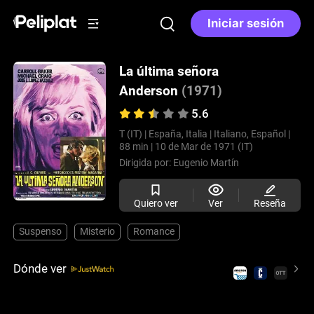
Iniciar sesión
La última señora
Anderson
(1971)
5.6
T (IT) |
España, Italia |
Italiano, Español |
88 min |
10 de Mar de 1971 (IT)
Dirigida por:
Eugenio Martín
Quiero ver
Ver
Reseña
Suspenso
Misterio
Romance
Dónde ver