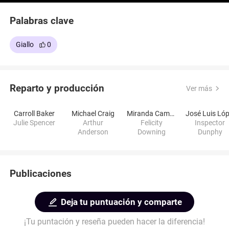
Palabras clave
Giallo
0
Reparto y producción
Ver más
Carroll Baker
Michael Craig
Miranda Campa
Julie Spencer
Arthur
Felicity
Inspector
Anderson
Downing
Dunphy
Publicaciones
Deja tu puntuación y comparte
¡Tu puntación y reseña pueden hacer la diferencia!