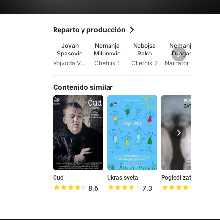
Reparto y producción
Jovan
Nemanja
Nebojsa
Nemanja
Dan
Spasovic
Milunovic
Rako
Dragas
Pas
Vojvoda Vuk
Chetnik 1
Chetnik 2
Narrator (voice)
Contenido similar
Cud
Ukras sveta
Pogledi zatvorenih ociju
8.6
7.3
9.0