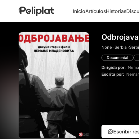
Inicio
Artículos
Historias
Discu
Odbrojava
None ·
Serbia ·
Serbi
Documental
Dirigida por:
Neman
Escrita por:
Neman
Escribir r