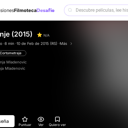
siones
Filmoteca
nje (2015)
N/A
o ·
8 min ·
10 de Feb de 2015 (RS) ·
Más
Cortometraje
ja Mladenovic
ja Mladenovic
eseña
Puntuar
Ver
Quiero ver