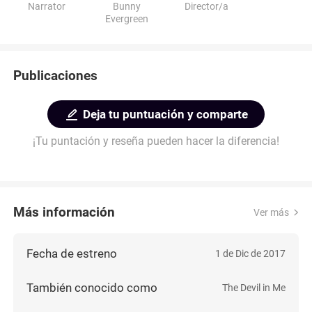
Narrator
Bunny
Director/a
Evergreen
Publicaciones
Deja tu puntuación y comparte
¡Tu puntación y reseña pueden hacer la diferencia!
Más información
Ver más
Fecha de estreno
1 de Dic de 2017
También conocido como
The Devil in Me