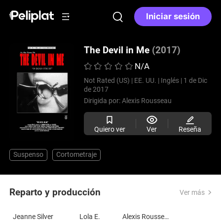
Iniciar sesión
The Devil in Me
(2017)
N/A
Not Rated (US) |
EE. UU. |
Inglés |
1 de Dic
de 2017
Dirigida por:
Alexis Rousseau
Quiero ver
Ver
Reseña
Suspenso
Cortometraje
Reparto y producción
Ver más
Jeanne Silver
Lola E.
Alexis Rousseau