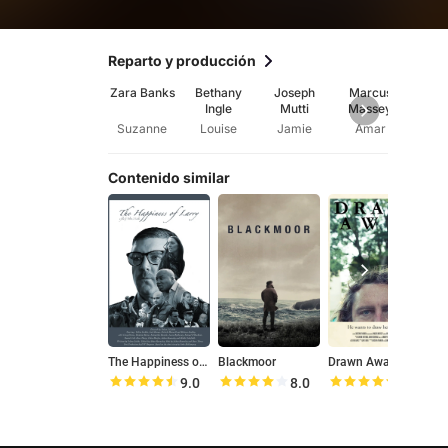
Reparto y producción
Zara Banks
Bethany
Joseph
Marcus
T
Ingle
Mutti
Massey
Chur
Suzanne
Louise
Jamie
Amar
Adr
Contenido similar
The Happiness of Larry
Blackmoor
Drawn Away
P
9.0
8.0
9.2