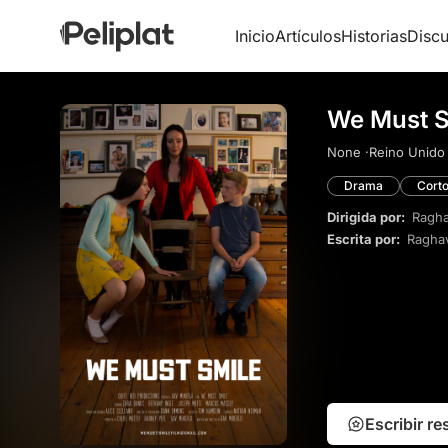
Inicio
Artículos
Historias
Discu
We Must S
None ·
Reino Unido 
Drama
Cort
Dirigida por:
Ragha
Escrita por:
Raghav
Escribir r