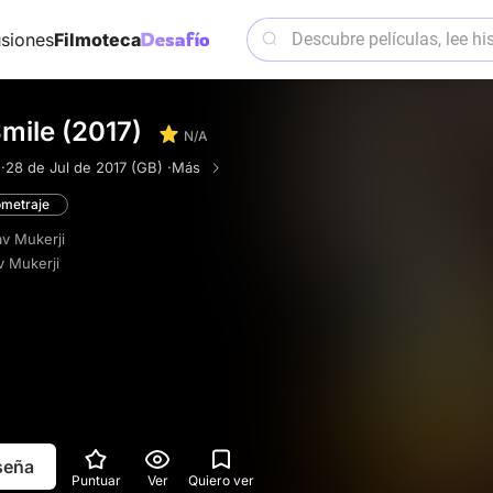
siones
Filmoteca
mile (2017)
N/A
·
28 de Jul de 2017 (GB) ·
Más
ometraje
v Mukerji
 Mukerji
eseña
Puntuar
Ver
Quiero ver