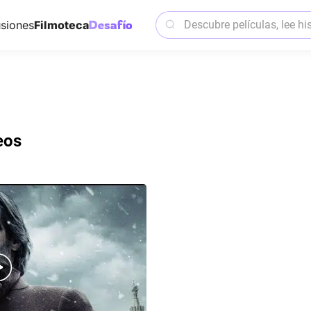
siones
Filmoteca
eos