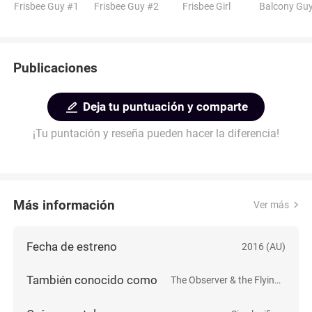
Frisbee Guy #1
Frisbee Guy #2
Frisbee Girl
Balcony Gu
Publicaciones
Deja tu puntuación y comparte
¡Tu puntación y reseña pueden hacer la diferencia!
Más información
Ver más
Fecha de estreno
2016 (AU)
También conocido como
The Observer & the Flying Disc