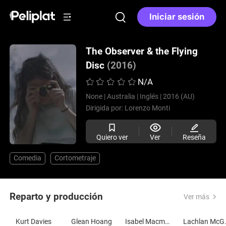
Iniciar sesión
The Observer & the Flying
Disc
(2016)
N/A
None |
Australia |
Inglés |
2016 (AU)
Dirigida por:
Lorenzo Monti
Quiero ver
Ver
Reseña
Comedia
Cortometraje
Reparto y producción
Ver más
Kurt Davies
Glean Hoang
Isabel Macmaster
Lachl