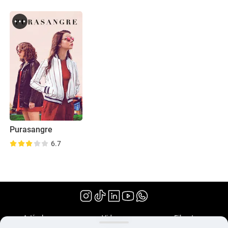
Purasangre
6.7
(2017)
Artículos
Videos
Filmoteca