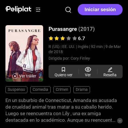
Iniciar sesión
Purasangre
(2017)
6.7
R (US) |
EE. UU. |
Inglés |
92 min |
9 de Mar
de 2018
Dirigida por:
Cory Finley
Quiero ver
Ver
Reseña
Ver tráiler
Suspenso
Comedia
Crimen
Drama
En un suburbio de Connecticut, Amanda es acusada
de crueldad animal tras matar a su caballo herido.
Luego se reencuentra con Lily , una ex amiga
destacada en lo académico. Aunque su reencuentro
comienza bajo un engaño, poco a poco retoman su