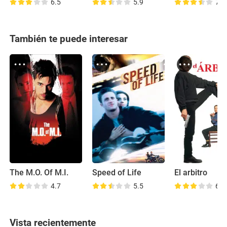
6.5
5.9
7.9
También te puede interesar
The M.O. Of M.I.
Speed of Life
El arbitro
4.7
5.5
6.9
Vista recientemente