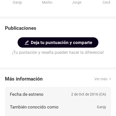
Ganjy
Marko
Jorge
Cecil
Publicaciones
Deja tu puntuación y comparte
¡Tu puntación y reseña pueden hacer la diferencia!
Más información
Ver más
Fecha de estreno
2 de Oct de 2016 (CA)
También conocido como
Ganjy