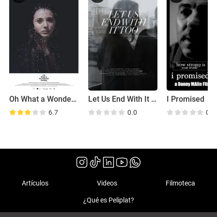
Oh What a Wonderful Feeling
Let Us End With It Too
I Promised
6.7
0.0
0.0
Artículos
Videos
Filmoteca
¿Qué es Peliplat?