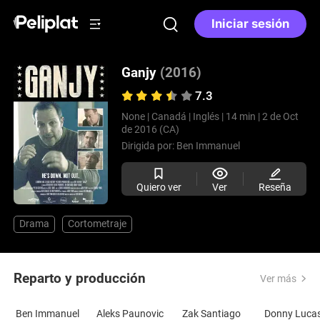
Iniciar sesión
Ganjy
(2016)
7.3
None |
Canadá |
Inglés |
14 min |
2 de Oct
de 2016 (CA)
Dirigida por:
Ben Immanuel
Quiero ver
Ver
Reseña
Drama
Cortometraje
Reparto y producción
Ver más
Ben Immanuel
Aleks Paunovic
Zak Santiago
Donny Luca