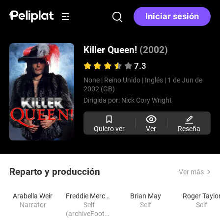
Iniciar sesión
Killer Queen!
(2002)
7.3
None |
Reino Unido |
Inglés |
1 de Jun de
2002 (GB)
Dirigida por:
Nick Cory Wright
Quiero ver
Ver
Reseña
Reparto y producción
Ver más
Arabella Weir
Freddie Mercury
Brian May
Roger Taylo
Narrator
Self
Self
Self
(archiveFootag