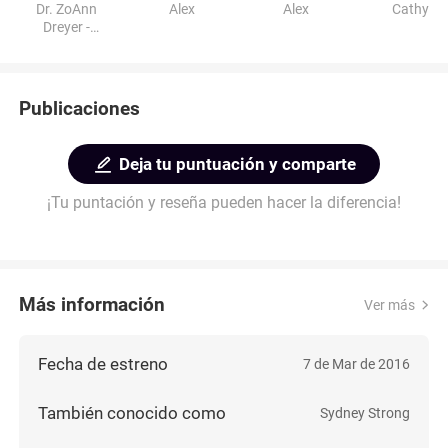
Dr. ZoAnn
Alex
Alex
Cathy
Dreyer -
Oncologist
Publicaciones
Deja tu puntuación y comparte
¡Tu puntación y reseña pueden hacer la diferencia!
Más información
Ver más
Fecha de estreno
7 de Mar de 2016
También conocido como
Sydney Strong