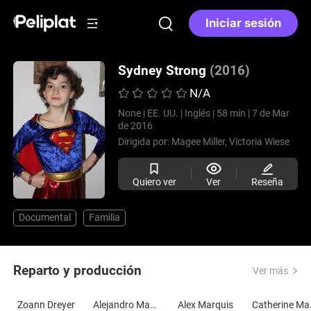
Iniciar sesión
Sydney Strong
(2016)
N/A
None |
EE. UU. |
Inglés |
58 min |
7 de Mar
de 2016
Dirigida por:
Magee Miller,
Victoria Wiese
Quiero ver
Ver
Reseña
Documental
Familia
Reparto y producción
Ver más
Zoann Dreyer
Alejandro Marquis
Alex Marquis
Cat