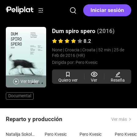
Iniciar sesión
Dum spiro spero
(2016)
8.2
None |
Croacia |
Croata |
52 min |
25 de
Feb de 2016 (HR)
Dirigida por:
Pero Kvesic
Quiero ver
Ver
Reseña
Ver tráiler
Documental
Reparto y producción
Ver más
Natalija Sokol Kvesic
Pero Kvesic
Pero Kvesic
Pero Kvesic