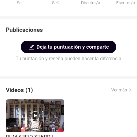
Self
Self
Director/a
Escritor/a
Publicaciones
Deja tu puntuación y comparte
¡Tu puntación y reseña pueden hacer la diferencia!
Videos (1)
Ver más
DUM SPIRO SPERO |