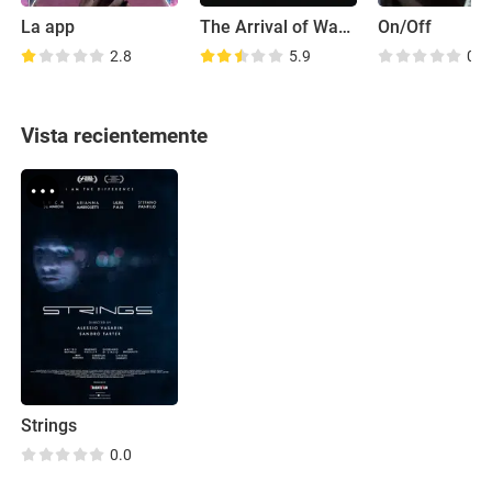
La app
The Arrival of Wang
On/Off
2.8
5.9
0.0
Vista recientemente
Strings
0.0