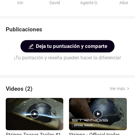
Irin
David
Agente G.
Alice
Publicaciones
Deja tu puntuación y comparte
¡Tu puntación y reseña pueden hacer la diferencia!
Videos (2)
Ver más
Strings Teaser Trailer #1
Strings - Official trailer