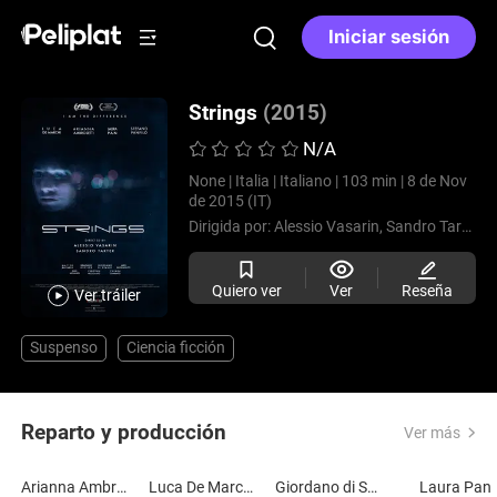
Iniciar sesión
Strings
(2015)
N/A
None |
Italia |
Italiano |
103 min |
8 de Nov
de 2015 (IT)
Dirigida por:
Alessio Vasarin,
Sandro Tarter
Quiero ver
Ver
Reseña
Ver tráiler
Suspenso
Ciencia ficción
Reparto y producción
Ver más
Arianna Ambrosetti
Luca De Marchi
Giordano di Stasio
Laura Pan