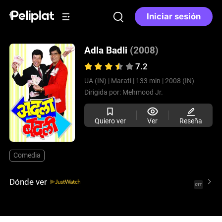
Iniciar sesión
Adla Badli
(2008)
7.2
UA (IN) |
Marati |
133 min |
2008 (IN)
Dirigida por:
Mehmood Jr.
Quiero ver
Ver
Reseña
Comedia
Dónde ver