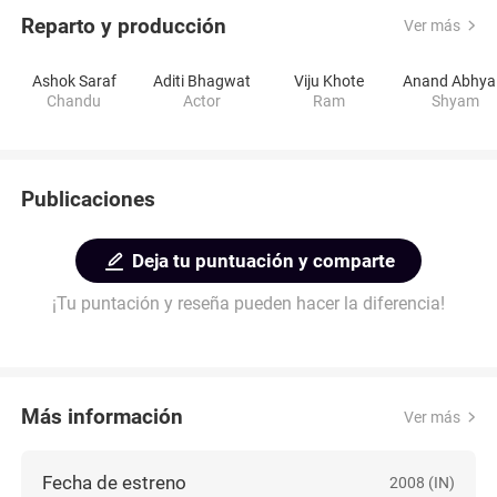
Reparto y producción
Ver más
Ashok Saraf
Aditi Bhagwat
Viju Khote
A
Chandu
Actor
Ram
Shyam
Publicaciones
Deja tu puntuación y comparte
¡Tu puntación y reseña pueden hacer la diferencia!
Más información
Ver más
Fecha de estreno
2008 (IN)