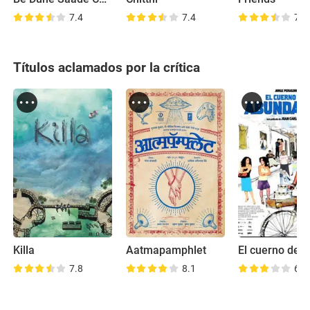
7.4
7.4
7.7
Títulos aclamados por la crítica
Killa
Aatmapamphlet
7.8
8.1
6.7