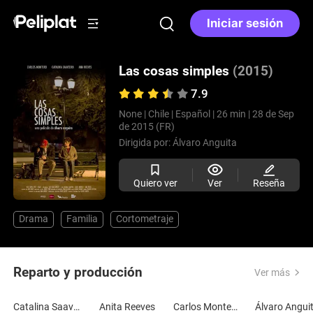
Iniciar sesión
Las cosas simples
(2015)
7.9
None |
Chile |
Español |
26 min |
28 de Sep
de 2015 (FR)
Dirigida por:
Álvaro Anguita
Quiero ver
Ver
Reseña
Drama
Familia
Cortometraje
Reparto y producción
Ver más
Catalina Saavedra
Anita Reeves
Carlos Montero
Álvaro Angui