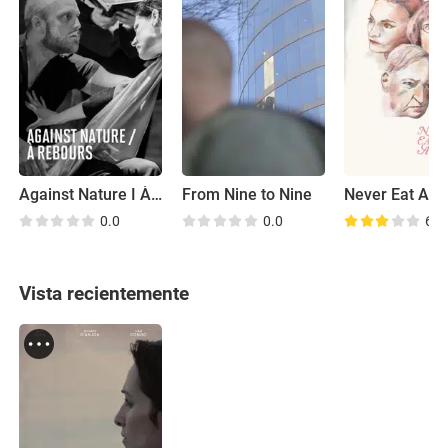
Against Nature I À Rebours
From Nine to Nine
Never Eat Alo
0.0
0.0
6.6
Vista recientemente