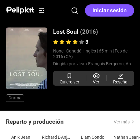
Iniciar sesión
Lost Soul
(2016)
8
None |
Canadá |
Inglés |
65 min |
Feb de
2016 (CA)
Dirigida por:
Jean-François Bergeron,
Anik Jean
Quiero ver
Ver
Reseña
Drama
Reparto y producción
Ver más
Anik Jean
Richard D'Anjou
Liam Condo