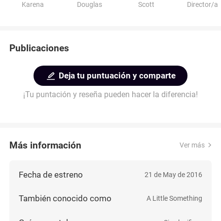
Karena
Douglas
Scott
Director/a
Publicaciones
Deja tu puntuación y comparte
¡Tu puntación y reseña pueden hacer la diferencia!
Más información
Ver más
Fecha de estreno
21 de May de 2016
También conocido como
A Little Something