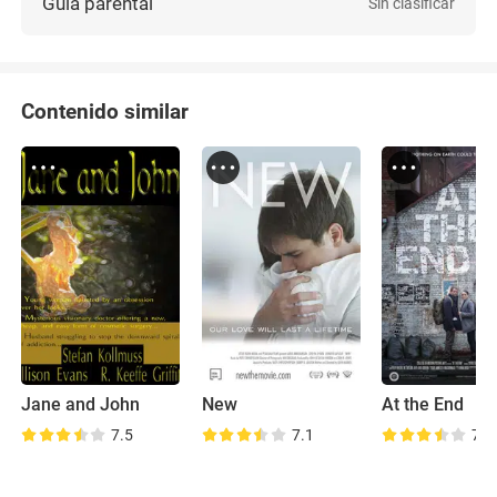
Guía parental
Sin clasificar
Contenido similar
Jane and John
New
At the End
7.5
7.1
7.7