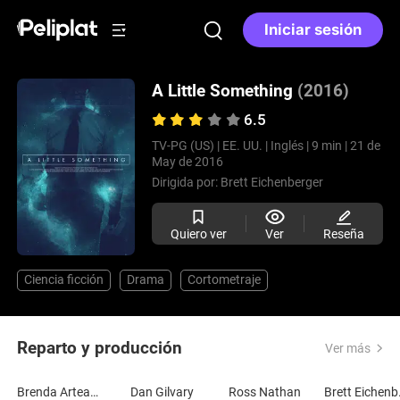
Iniciar sesión
A Little Something
(2016)
6.5
TV-PG (US) |
EE. UU. |
Inglés |
9 min |
21 de
May de 2016
Dirigida por:
Brett Eichenberger
Quiero ver
Ver
Reseña
Ciencia ficción
Drama
Cortometraje
Reparto y producción
Ver más
Brenda Arteaga-Walsh
Dan Gilvary
Ross Nathan
Bre