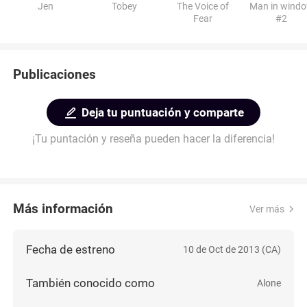
Jen
Tobey
The Voice of
Man in wind
Fear
#2
Publicaciones
Deja tu puntuación y comparte
¡Tu puntación y reseña pueden hacer la diferencia!
Más información
Ver más
Fecha de estreno
10 de Oct de 2013 (CA)
También conocido como
Alone