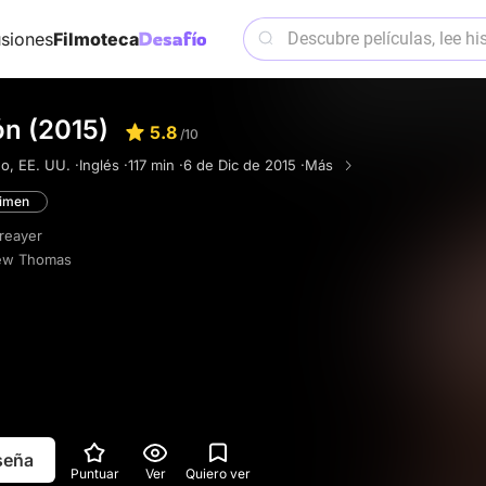
siones
Filmoteca
ón (2015)
5.8
/10
o, EE. UU. ·
Inglés ·
117 min ·
6 de Dic de 2015 ·
Más
imen
reayer
ew Thomas
eseña
Puntuar
Ver
Quiero ver