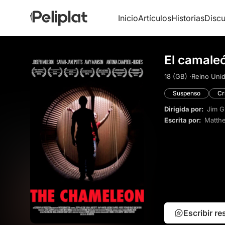
Inicio
Artículos
Historias
Discu
El camale
18 (GB) ·
Reino Unid
Suspenso
Cr
Dirigida por:
Jim G
Escrita por:
Matth
Escribir r