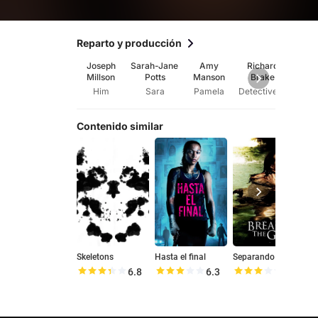
Reparto y producción
Joseph
Sarah-Jane
Amy
Richard
Ant
Millson
Potts
Manson
Brake
Camp
Hug
Him
Sara
Pamela
Detective Brady
Marg
Contenido similar
Skeletons
Hasta el final
Separando a las chicas
B
6.8
6.3
6.0