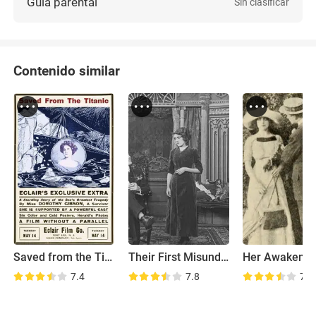
Guía parental
Sin clasificar
Contenido similar
Saved from the Titanic
Their First Misunderstanding
Her Awakenin
7.4
7.8
7.3