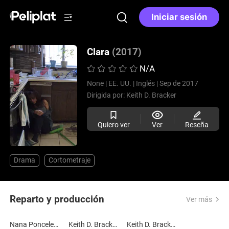
Iniciar sesión
Clara
(2017)
N/A
None |
EE. UU. |
Inglés |
Sep de 2017
Dirigida por:
Keith D. Bracker
Quiero ver
Ver
Reseña
Drama
Cortometraje
Reparto y producción
Ver más
Nana Ponceleon
Keith D. Bracker
Keith D. Bracker