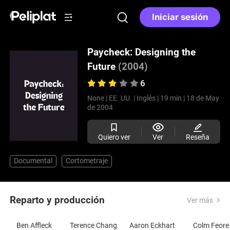
Iniciar sesión
Paycheck: Designing the
Future
(2004)
6
None |
EE. UU. |
Inglés |
19 min |
18 de May
de 2004
Quiero ver
Ver
Reseña
Documental
Cortometraje
Reparto y producción
Ver más
Ben Affleck
Terence Chang
Aaron Eckhart
Colm Feore