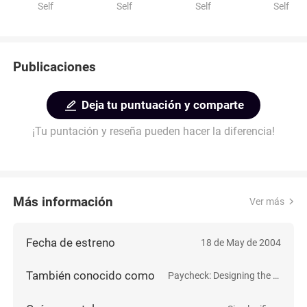
Self
Self
Self
Self
Publicaciones
Deja tu puntuación y comparte
¡Tu puntación y reseña pueden hacer la diferencia!
Más información
Ver más
Fecha de estreno
18 de May de 2004
También conocido como
Paycheck: Designing the Future