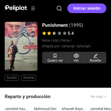
Iniciar sesión
Punishment
(1995)
5.4
None |
Irán |
Persa |
Dirigida por:
Jahangir Jahangiri
Quiero ver
Ver
Reseña
Acción
Drama
Reparto y producción
Ver más
Jamshid Hashempur
Mahmoud Dini
Afsaneh Bayegan
J