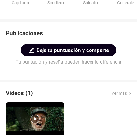
Capitano
Scudiero
Soldato
Generale
Publicaciones
Deja tu puntuación y comparte
¡Tu puntación y reseña pueden hacer la diferencia!
Videos (1)
Ver más