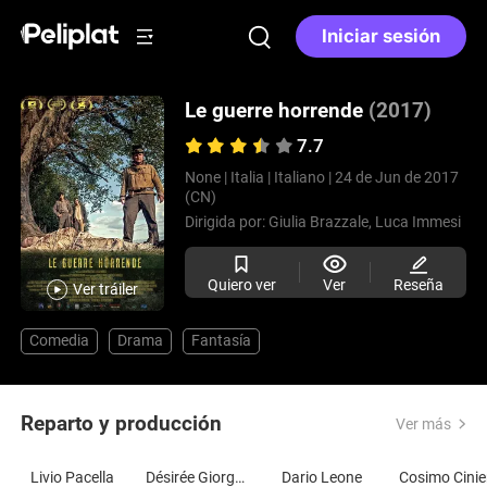
Iniciar sesión
Le guerre horrende
(2017)
7.7
None |
Italia |
Italiano |
24 de Jun de 2017
(CN)
Dirigida por:
Giulia Brazzale,
Luca Immesi
Quiero ver
Ver
Reseña
Ver tráiler
Comedia
Drama
Fantasía
Reparto y producción
Ver más
Livio Pacella
Désirée Giorgetti
Dario Leone
Cosimo Cinie