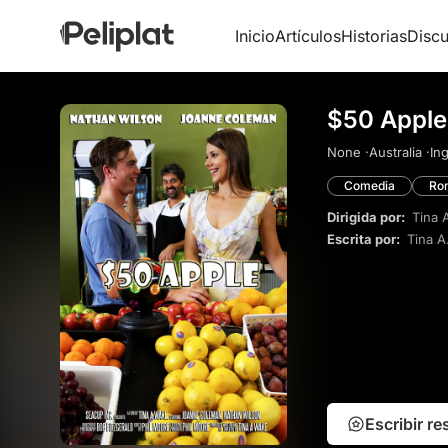
Inicio
Artículos
Historias
Discu
$50 Apple
None ·
Australia ·
Ing
Comedia
Ro
Dirigida por:
Tina 
Escrita por:
Tina A
Escribir r