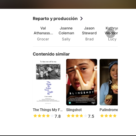
Reparto y producción
Val
Joanne
Jason
Kathryn
Nat
Athanassio
Coleman
Steward
Wenborn
Wil
u
Grocer
Sally
Brad
Lucy
T
Contenido similar
The Things My Father Never Taught Me
Slingshot
Palindromes
B
7.8
7.5
8.1