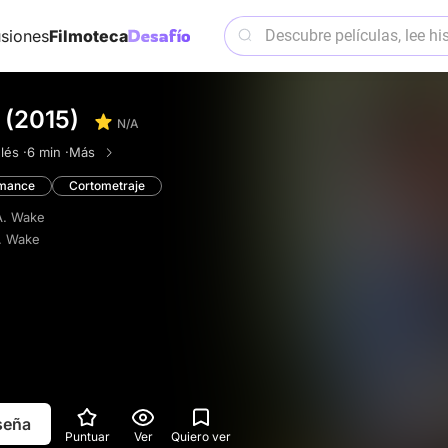
siones
Filmoteca
 (2015)
N/A
lés ·
6 min ·
Más
mance
Cortometraje
A. Wake
. Wake
eseña
Puntuar
Ver
Quiero ver