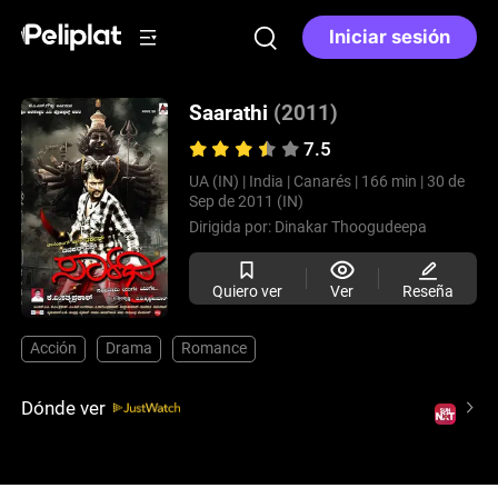
Iniciar sesión
Saarathi
(2011)
7.5
UA (IN) |
India |
Canarés |
166 min |
30 de
Sep de 2011 (IN)
Dirigida por:
Dinakar Thoogudeepa
Quiero ver
Ver
Reseña
Acción
Drama
Romance
Dónde ver