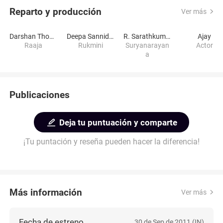
Reparto y producción
Ver más
Darshan Thoogudeep
Deepa Sannidhi
R. Sarathkumar
Ajay
Raaja
Rukmini
Suryanarayan
Actor
a
Publicaciones
Deja tu puntuación y comparte
¡Tu puntación y reseña pueden hacer la diferencia!
Más información
Ver más
Fecha de estreno
30 de Sep de 2011 (IN)