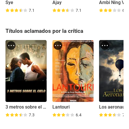
Sye
Ajay
Ambi Ning Vys
7.1
7.1
6.5
Títulos aclamados por la crítica
3 metros sobre el cielo
Lantouri
Los aeronaut
7.3
6.4
7.4