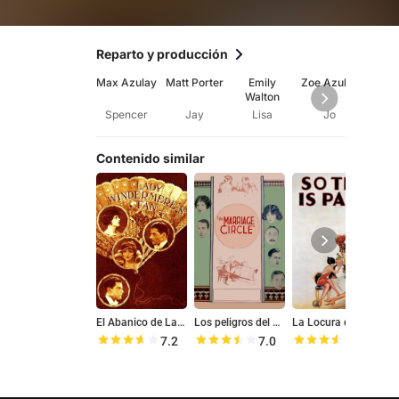
Reparto y producción
Max Azulay
Matt Porter
Emily
Zoe Azulay
Ad
Walton
Dannh
Spencer
Jay
Lisa
Jo
N
Contenido similar
El Abanico de Lady Windermere
Los peligros del Flirt
La Locura del Charlestón
S
7.2
7.0
7.1