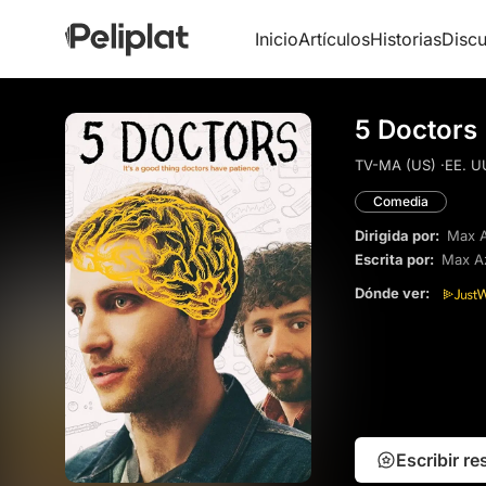
Inicio
Artículos
Historias
Discu
5 Doctors 
TV-MA (US) ·
EE. UU
Comedia
Dirigida por:
Max A
Escrita por:
Max A
Dónde ver:
Escribir r