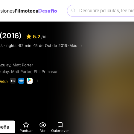
siones
Filmoteca
(2016)
5.2
/10
. ·
Inglés ·
92 min ·
15 de Oct de 2016 ·
Más
zulay
,
Matt Porter
zulay
,
Matt Porter
,
Phil Primason
eseña
Puntuar
Ver
Quiero ver